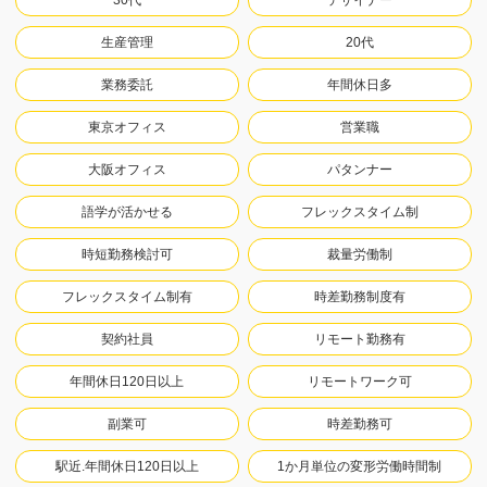
30代
デザイナー
生産管理
20代
業務委託
年間休日多
東京オフィス
営業職
大阪オフィス
パタンナー
語学が活かせる
フレックスタイム制
時短勤務検討可
裁量労働制
フレックスタイム制有
時差勤務制度有
契約社員
リモート勤務有
年間休日120日以上
リモートワーク可
副業可
時差勤務可
駅近.年間休日120日以上
1か月単位の変形労働時間制