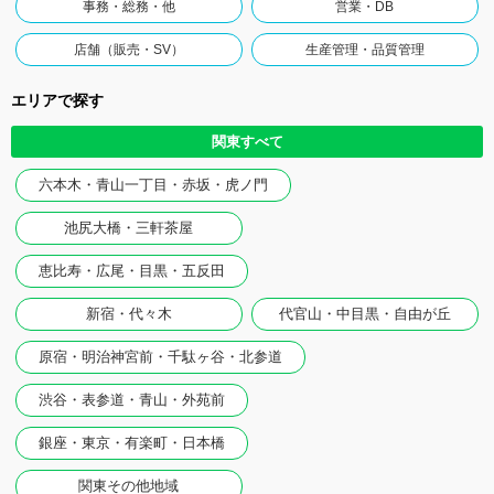
事務・総務・他
営業・DB
店舗（販売・SV）
生産管理・品質管理
エリアで探す
関東すべて
六本木・青山一丁目・赤坂・虎ノ門
池尻大橋・三軒茶屋
恵比寿・広尾・目黒・五反田
新宿・代々木
代官山・中目黒・自由が丘
原宿・明治神宮前・千駄ヶ谷・北参道
渋谷・表参道・青山・外苑前
銀座・東京・有楽町・日本橋
関東その他地域