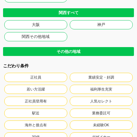
関西すべて
大阪
神戸
関西その他地域
その他の地域
こだわり条件
正社員
業績安定・好調
若い方活躍
福利厚生充実
正社員登用有
人気セレクト
駅近
業務委託可
海外と接点有
未経験OK