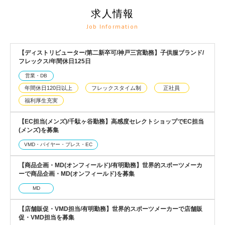
求人情報
Job Information
【ディストリビューター/第二新卒可/神戸三宮勤務】子供服ブランド/
フレックス/年間休日125日
営業・DB
年間休日120日以上
フレックスタイム制
正社員
福利厚生充実
【EC担当(メンズ)/千駄ヶ谷勤務】高感度セレクトショップでEC担当
(メンズ)を募集
VMD・バイヤー・プレス・EC
【商品企画・MD(オンフィールド)/有明勤務】世界的スポーツメーカ
ーで商品企画・MD(オンフィールド)を募集
MD
【店舗販促・VMD担当/有明勤務】世界的スポーツメーカーで店舗販
促・VMD担当を募集