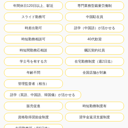
年間休日120日以上、駅近
専門業務型裁量労働制
スライド勤務可
中国駐在員
時差出勤可
語学（中国語）が活かせる
時短勤務相談可
40代歓迎
時短間勤務応相談
嘱託契約社員
学士号を有する方
在宅勤務制度（週2日迄）
年齢不問
全国店舗が対象
管理監督者（相当）
語学（英語、中国語、韓国儀）が活かせる
販売促進
時短勤務制度有
資格取得奨励金制度
奨学金返済支援制度