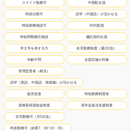
スライド勤務可
中国駐在員
時差出勤可
語学（中国語）が活かせる
時短勤務相談可
40代歓迎
時短間勤務応相談
嘱託契約社員
学士号を有する方
在宅勤務制度（週2日迄）
年齢不問
全国店舗が対象
管理監督者（相当）
語学（英語、中国語、韓国儀）が活かせる
販売促進
時短勤務制度有
資格取得奨励金制度
奨学金返済支援制度
在宅勤務可（月5日迄）
時差勤務可（始業7：30~10：30）