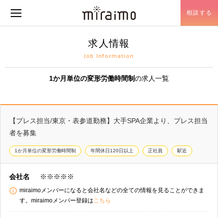
相談する
メニュー開閉
求人情報
Job Information
1か月単位の変形労働時間制
の求人一覧
【プレス担当/東京・表参道勤務】大手SPA企業より、プレス担当
者を募集
1か月単位の変形労働時間制
年間休日120日以上
正社員
駅近
会社名
※※※※※
miraimoメンバーになると会社名などの全ての情報を見ることができま
す。miraimoメンバー登録は
こちら