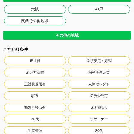
大阪
神戸
関西その他地域
その他の地域
こだわり条件
正社員
業績安定・好調
若い方活躍
福利厚生充実
正社員登用有
人気セレクト
駅近
業務委託可
海外と接点有
未経験OK
30代
デザイナー
生産管理
20代