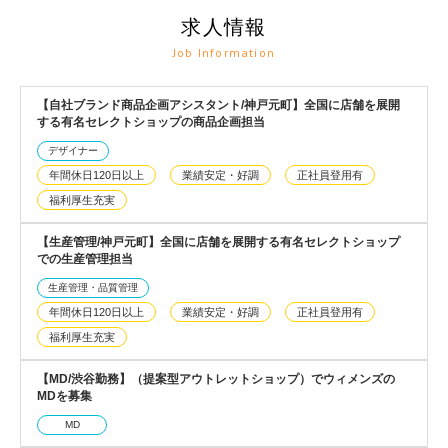
求人情報
Job Information
【自社ブランド商品企画アシスタント/神戸元町】全国に店舗を展開
する有名セレクトショップの商品企画担当
デザイナー
年間休日120日以上
業績安定・好調
正社員登用有
福利厚生充実
【生産管理/神戸元町】全国に店舗を展開する有名セレクトショップ
での生産管理担当
生産管理・品質管理
年間休日120日以上
業績安定・好調
正社員登用有
福利厚生充実
【MD/渋谷勤務】（提案型アウトレットショップ）でウィメンズの
MDを募集
MD