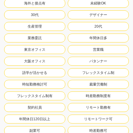
海外と接点有
未経験OK
30代
デザイナー
生産管理
20代
業務委託
年間休日多
東京オフィス
営業職
大阪オフィス
パタンナー
語学が活かせる
フレックスタイム制
時短勤務検討可
裁量労働制
フレックスタイム制有
時差勤務制度有
契約社員
リモート勤務有
年間休日120日以上
リモートワーク可
副業可
時差勤務可