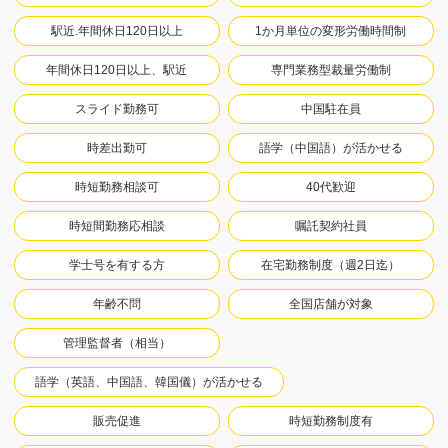
駅近.年間休日120日以上
1か月単位の変形労働時間制
年間休日120日以上、駅近
専門業務型裁量労働制
スライド勤務可
中国駐在員
時差出勤可
語学（中国語）が活かせる
時短勤務相談可
40代歓迎
時短間勤務応相談
嘱託契約社員
学士号を有する方
在宅勤務制度（週2日迄）
年齢不問
全国店舗が対象
管理監督者（相当）
語学（英語、中国語、韓国儀）が活かせる
販売促進
時短勤務制度有