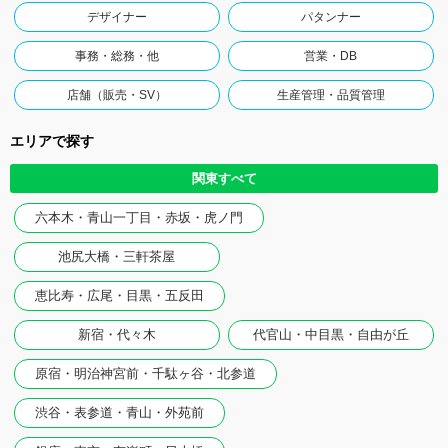
デザイナー
パタンナー
事務・総務・他
営業・DB
店舗（販売・SV）
生産管理・品質管理
エリアで探す
関東すべて
六本木・青山一丁目・赤坂・虎ノ門
池尻大橋・三軒茶屋
恵比寿・広尾・目黒・五反田
新宿・代々木
代官山・中目黒・自由が丘
原宿・明治神宮前・千駄ヶ谷・北参道
渋谷・表参道・青山・外苑前