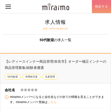
相談する
メニュー開閉
求人情報
Job Information
50代歓迎
の求人一覧
【レディースインナー商品管理/奈良市】オーダー補正インナーの
商品管理募集/経験者優遇
50代歓迎
年間休日多
生産管理
会社名
※※※※※
miraimoメンバーになると会社名などの全ての情報を見ることができま
す。miraimoメンバー登録は
こちら