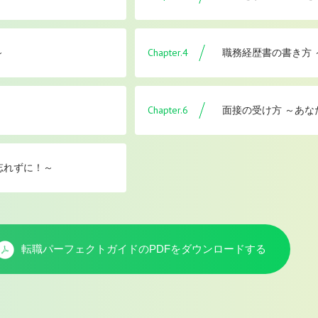
Chapter.4
～
職務経歴書の書き方
Chapter.6
面接の受け方 ～あな
忘れずに！～
転職パーフェクトガイドのPDFを
ダウンロードする