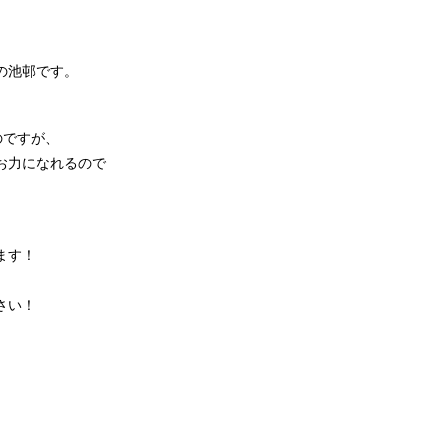
スの池邨です。
のですが、
お力になれるので
ます！
さい！