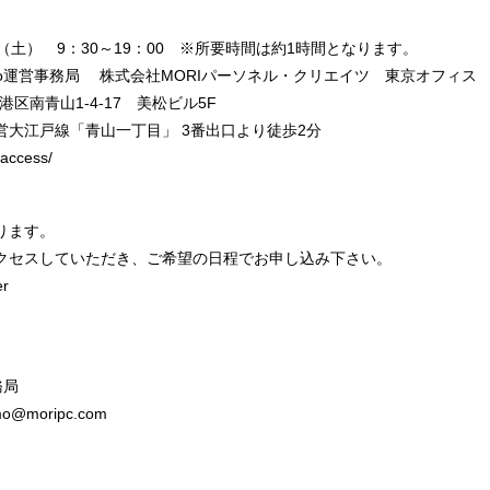
23（土） 9：30～19：00 ※所要時間は約1時間となります。
imo運営事務局 株式会社MORIパーソネル・クリエイツ 東京オフィス
港区南青山1‐4‐17 美松ビル5F
大江戸線「青山一丁目」 3番出口より徒歩2分
access/
ります。
アクセスしていただき、ご希望の日程でお申し込み下さい。
er
務局
mo@moripc.com