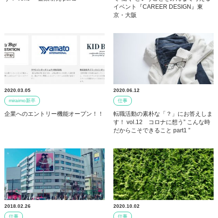
イベント『CAREER DESIGN』東
京・大阪
2020.03.05
2020.06.12
miraimo新卒
仕事
企業へのエントリー機能オープン！！
転職活動の素朴な「？」にお答えしま
す！ vol.12 コロナに想う” こんな時
だからこそできること part1 ”
2018.02.26
2020.10.02
仕事
仕事