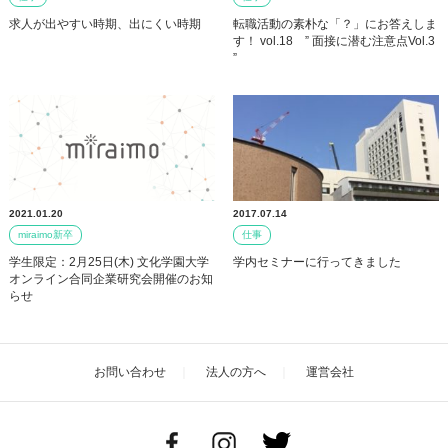
求人が出やすい時期、出にくい時期
転職活動の素朴な「？」にお答えしま
す！ vol.18 ” 面接に潜む注意点Vol.3
”
2021.01.20
2017.07.14
miraimo新卒
仕事
学生限定：2月25日(木) 文化学園大学
学内セミナーに行ってきました
オンライン合同企業研究会開催のお知
らせ
お問い合わせ
法人の方へ
運営会社