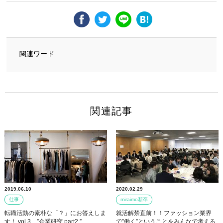
関連ワード
関連記事
2019.06.10
2020.02.29
仕事
miraimo新卒
転職活動の素朴な「？」にお答えしま
就活解禁直前！！ファッション業界
す！ vol.3 ”企業研究 part2 ”
で”働く”ということをみんなで考える