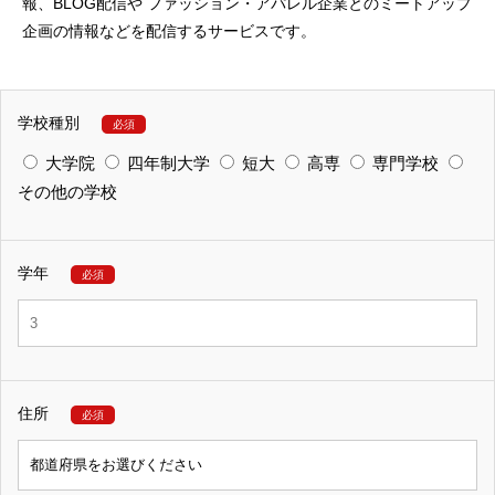
報、BLOG配信や
ファッション・アパレル企業とのミートアップ
企画の情報などを配信するサービスです。
学校種別
必須
大学院
四年制大学
短大
高専
専門学校
その他の学校
学年
必須
住所
必須