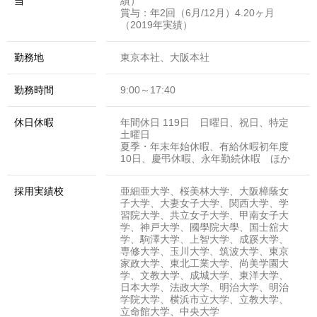
当
績）
賞与：年2回（6月/12月）4.20ヶ月
（2019年実績）
勤務地
東京本社、大阪本社
勤務時間
9:00～17:40
休日休暇
年間休日 119日 日曜日、祝日、特定
土曜日
夏季・年末年始休暇、有給休暇初年度
10日、慶弔休暇、永年勤続休暇 ほか
採用実績校
亜細亜大学、桜美林大学、大阪樟蔭女
子大学、大妻女子大学、関西大学、学
習院大学、共立女子大学、甲南女子大
学、神戸大学、國學院大學、国士舘大
学、駒澤大学、上智大学、成蹊大学、
専修大学、玉川大学、筑波大学、東京
家政大学、東北工業大学、尚美学園大
学、文教大学、成城大学、東洋大学、
日本大学、法政大学、明治大学、明治
学院大学、横浜市立大学、立教大学、
立命館大学、中央大学