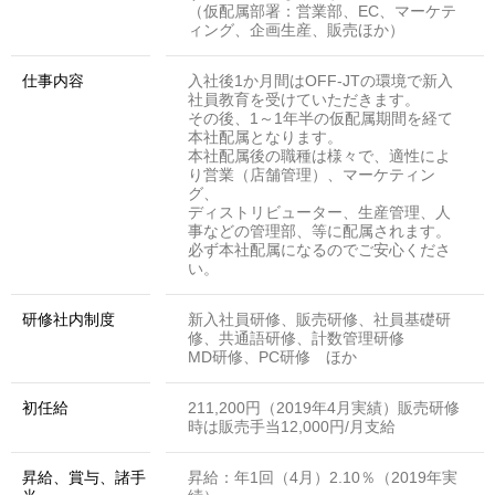
（仮配属部署：営業部、EC、マーケテ
ィング、企画生産、販売ほか）
仕事内容
入社後1か月間はOFF-JTの環境で新入
社員教育を受けていただきます。
その後、1～1年半の仮配属期間を経て
本社配属となります。
本社配属後の職種は様々で、適性によ
り営業（店舗管理）、マーケティン
グ、
ディストリビューター、生産管理、人
事などの管理部、等に配属されます。
必ず本社配属になるのでご安心くださ
い。
研修社内制度
新入社員研修、販売研修、社員基礎研
修、共通語研修、計数管理研修
MD研修、PC研修 ほか
初任給
211,200円（2019年4月実績）販売研修
時は販売手当12,000円/月支給
昇給、賞与、諸手
昇給：年1回（4月）2.10％（2019年実