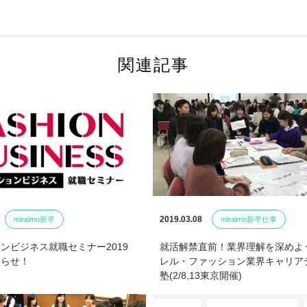
関連記事
2019.03.08
miraimo新卒
miraimo新卒仕事
ンビジネス就職セミナー2019
就活解禁直前！業界理解を深めよ
知らせ！
レル・ファッション業界キャリア
塾(2/8,13東京開催)