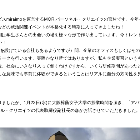
miraimoを運営するMORIパーソネル・クリエイツの宮村です。今年
などの就活関連イベントが本格化する時期に入ってきましたね！
側は学生さんとの出会いの場を様々な形で作り出しています。今トレン
か！
間を設けている会社もあるようですが）間、企業のオフィスもしくはそ
ワークを行います。実際かなり昔ではありますが、私も企業実習という
後、社会にいきなり入って働くわけですから、いくら研修期間があった
んな意味でも事前に体験ができるということはリアルに自分の方向性を
ましたが、1月23日(水)に大阪樟蔭女子大学の授業時間を頂き、「ア
ソネル・クリエイツの代表取締役副社長の森がお話させていただきました