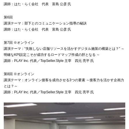
講師：はた・らく会社 代表 富島 公彦 氏
第6回
講演テーマ：部下とのコミュニケーション指導の秘訣
講師：はた・らく会社 代表 富島 公彦 氏
第7回 ※オンライン
講演テーマ：“失敗しない店舗リソースを活かすデジタル施策の構築とは？” ～
明確なKPI設定こそが成功するロードマップ作成の肝となる ～
講師：PLAY Inc. 代表／TopSeller.Style 主宰 四元 亮平 氏
第8回 ※オンライン
講演テーマ：オンライン接客を成功させる3つの要素 ～接客力を活かす企画力
とは？～
講師：PLAY Inc. 代表／TopSeller.Style 主宰 四元 亮平 氏