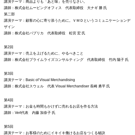
講演テーマ：商品よりも「あと味」を売りなさい。
講師：株式会社ムービングオフィス 代表取締役 大ナギ 勝 氏
第二部
講演テーマ：顧客の心に寄り添うために。ＶＭＤというコミュニケーションデ
ザイン
講師：株式会社パプリカ 代表取締役 松宮 宏 氏
第2回
講演テーマ：売上を上げるために、やるべきこと
講師：株式会社プライムライズコンサルティング 代表取締役 竹内 陽子 氏
第3回
講演テーマ：Basic of Visual Merchandising
講師：株式会社スウェル 代表 Visual Merchandiser 長崎 勇平 氏
第4回
講演テーマ：お金も時間もかけずに売れるお店を作る方法
講師：Vert代表 内藤 加奈子 氏
第5回
講演テーマ：お客様のためにイキイキ働けるお店をつくる秘訣