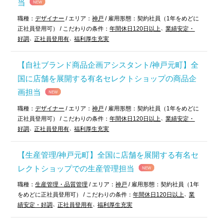
当
NEW
職種：
デザイナー
/
エリア：
神戸
/
雇用形態：
契約社員（1年をめどに
正社員登用可）
/
こだわりの条件：
年間休日120日以上
業績安定・
好調
正社員登用有
福利厚生充実
【自社ブランド商品企画アシスタント/神戸元町】全
国に店舗を展開する有名セレクトショップの商品企
画担当
NEW
職種：
デザイナー
/
エリア：
神戸
/
雇用形態：
契約社員（1年をめどに
正社員登用可）
/
こだわりの条件：
年間休日120日以上
業績安定・
好調
正社員登用有
福利厚生充実
【生産管理/神戸元町】全国に店舗を展開する有名セ
レクトショップでの生産管理担当
NEW
職種：
生産管理・品質管理
/
エリア：
神戸
/
雇用形態：
契約社員（1年
をめどに正社員登用可）
/
こだわりの条件：
年間休日120日以上
業
績安定・好調
正社員登用有
福利厚生充実