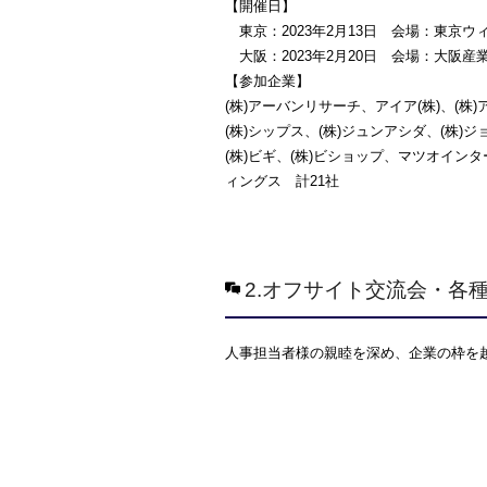
【開催日】
東京：2023年2月13日 会場：東京ウ
大阪：2023年2月20日 会場：大阪産
【参加企業】
(株)アーバンリサーチ、アイア(株)、(株
(株)シップス、(株)ジュンアシダ、(株)
(株)ビギ、(株)ビショップ、マツオインタ
ィングス 計21社
2.オフサイト交流会・各
人事担当者様の親睦を深め、企業の枠を