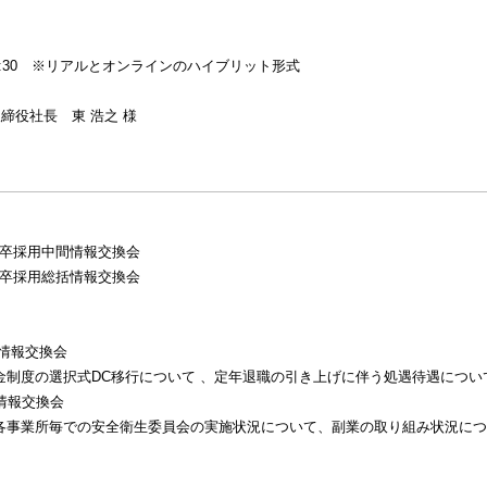
0～17:30 ※リアルとオンラインのハイブリット形式
締役社長 東 浩之 様
年新卒採用中間情報交換会
年新卒採用総括情報交換会
理情報交換会
度の選択式DC移行について 、定年退職の引き上げに伴う処遇待遇について
理情報交換会
業所毎での安全衛生委員会の実施状況について、副業の取り組み状況につ