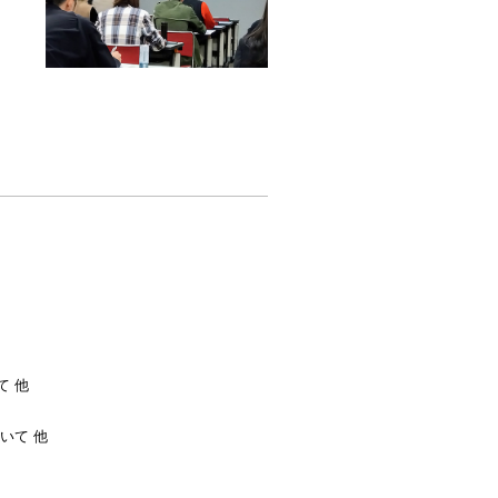
 他
いて 他