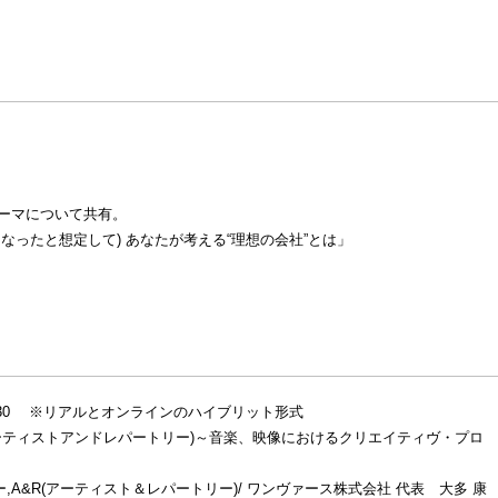
マについて共有。
たと想定して) あなたが考える“理想の会社”とは」
～18:30 ※リアルとオンラインのハイブリット形式
ーティストアンドレパートリー)～音楽、映像におけるクリエイティヴ・プロ
&R(アーティスト＆レパートリー)/ ワンヴァース株式会社 代表 大多 康