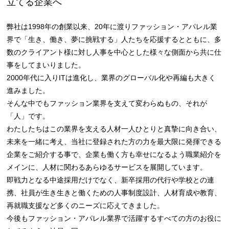
立てる企業へ
弊社は1998年の創業以来、20年に渡りファッション・アパレル業
界で「生き、働き、夢に挑戦する」人たちを応援するとともに、多
数のクライアント様に対し人事を中心とした様々な側面から共に仕
事をしてまいりました。
2000年代に入りITは進化し、業界のグローバル化や再編も大きく
進みました。
そんな中でもファッション業界を支えて変わらぬもの、それが
「人」です。
わたしたちはこの業界を支える人材一人ひとりと真摯に向き合い、
未来を一緒に考え、当社に登録された方の力を最大限に発揮できる
企業をご紹介する事で、企業も働く方も幸せになるよう職業紹介を
メインに、人材に関わるあらゆるサービスを展開しています。
即戦力となる中途採用だけでなく、新卒採用の代行や学校との連
携、社員が生き生きと働くための人事制度設計、人材育成や教育、
再就職支援など多くのニーズに応えてきました。
今後もファッション・アパレル業界で活躍するすべての方のお役に