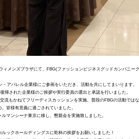
 東京ウィメンズプラザにて、FBG(ファッションビジネスグッドカンパニー
ョン・アパレル企業様にご参画をいただき、活動を共にしてまいります。
Gに復帰された企業様のご挨拶や実行委員の選出と承認を行いました。
の交流もかねてフリーディスカッションを実施。普段のFBGの活動では
め、皆様有意義に過ごされていました。
ャルマンシーナ東京に移し、懇親会を実施致しました。
㈱ルックホールディングスに乾杯の挨拶をお願いしました！