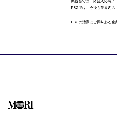
懇親会では、発会式の時よ
FBGでは、今後も業界内
FBGの活動にご興味ある