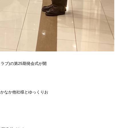
クラブ)の第25期発会式が開
なかなか他社様とゆっくりお