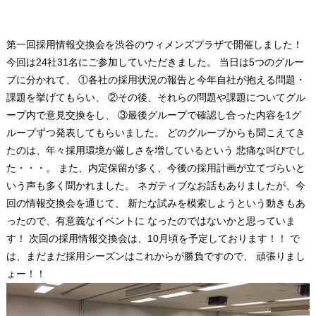
第一回採用情報交換会を渋谷のウィメンズプラザで開催しました！
今回は24社31名にご参加していただきました。 当日は5つのグルー
プに分かれて、 ①各社の採用状況の報告と今年自社が抱える問題・
課題を挙げてもらい、 ②その後、それらの問題や課題についてグル
ープ内で意見交換をし、 ③最後グループで確認し合った内容を1グ
ループずつ発表してもらいました。 どのグループからも聞こえてき
たのは、年々採用環境が厳しさを増しているという 悲痛な叫びでし
た・・・。 また、内定保留が多く、今後の採用計画が立てづらいと
いう声も多く聞かれました。 ネガティブなお話もありましたが、今
回の情報交換会を通じて、 新たな試みを模索しようという動きもあ
ったので、有意義なイベントに なったのではないかと思っていま
す！ 次回の採用情報交換会は、10月頃を予定しております！！ で
は、まだまだ採用シーズンはこれからが勝負ですので、 頑張りまし
ょー！！