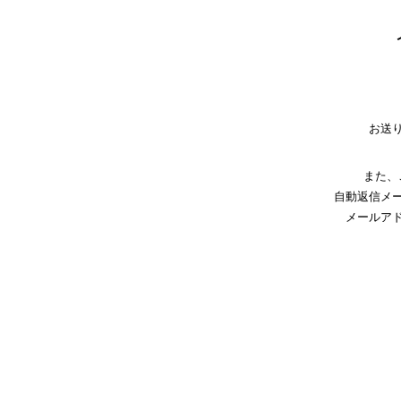
お送
また、
自動返信メ
メールア