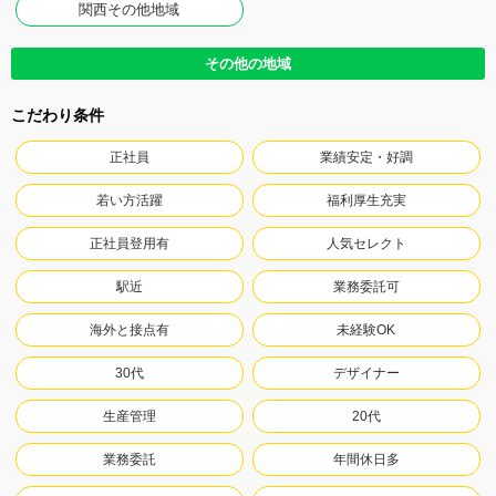
関西その他地域
その他の地域
こだわり条件
正社員
業績安定・好調
若い方活躍
福利厚生充実
正社員登用有
人気セレクト
駅近
業務委託可
海外と接点有
未経験OK
30代
デザイナー
生産管理
20代
業務委託
年間休日多