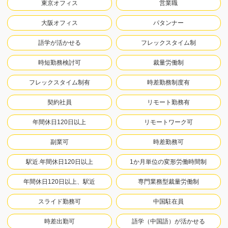
東京オフィス
営業職
大阪オフィス
パタンナー
語学が活かせる
フレックスタイム制
時短勤務検討可
裁量労働制
フレックスタイム制有
時差勤務制度有
契約社員
リモート勤務有
年間休日120日以上
リモートワーク可
副業可
時差勤務可
駅近.年間休日120日以上
1か月単位の変形労働時間制
年間休日120日以上、駅近
専門業務型裁量労働制
スライド勤務可
中国駐在員
時差出勤可
語学（中国語）が活かせる