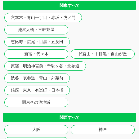
関東すべて
六本木・青山一丁目・赤坂・虎ノ門
池尻大橋・三軒茶屋
恵比寿・広尾・目黒・五反田
新宿・代々木
代官山・中目黒・自由が丘
原宿・明治神宮前・千駄ヶ谷・北参道
渋谷・表参道・青山・外苑前
銀座・東京・有楽町・日本橋
関東その他地域
関西すべて
大阪
神戸