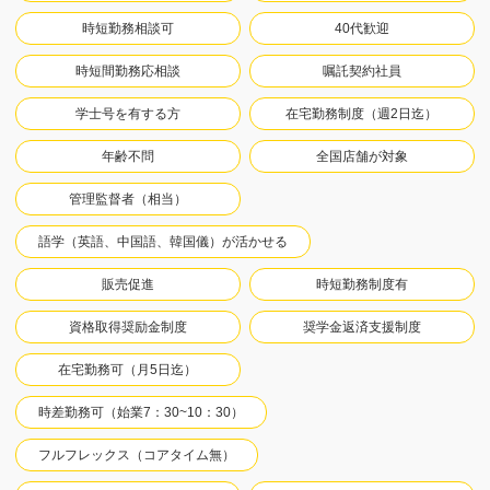
時短勤務相談可
40代歓迎
時短間勤務応相談
嘱託契約社員
学士号を有する方
在宅勤務制度（週2日迄）
年齢不問
全国店舗が対象
管理監督者（相当）
語学（英語、中国語、韓国儀）が活かせる
販売促進
時短勤務制度有
資格取得奨励金制度
奨学金返済支援制度
在宅勤務可（月5日迄）
時差勤務可（始業7：30~10：30）
フルフレックス（コアタイム無）