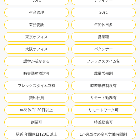
30代
デザイナー
生産管理
20代
業務委託
年間休日多
東京オフィス
営業職
大阪オフィス
パタンナー
語学が活かせる
フレックスタイム制
時短勤務検討可
裁量労働制
フレックスタイム制有
時差勤務制度有
契約社員
リモート勤務有
年間休日120日以上
リモートワーク可
副業可
時差勤務可
駅近.年間休日120日以上
1か月単位の変形労働時間制