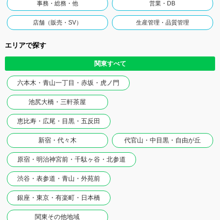
事務・総務・他
営業・DB
店舗（販売・SV）
生産管理・品質管理
エリアで探す
関東すべて
六本木・青山一丁目・赤坂・虎ノ門
池尻大橋・三軒茶屋
恵比寿・広尾・目黒・五反田
新宿・代々木
代官山・中目黒・自由が丘
原宿・明治神宮前・千駄ヶ谷・北参道
渋谷・表参道・青山・外苑前
銀座・東京・有楽町・日本橋
関東その他地域