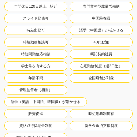
年間休日120日以上、駅近
専門業務型裁量労働制
スライド勤務可
中国駐在員
時差出勤可
語学（中国語）が活かせる
時短勤務相談可
40代歓迎
時短間勤務応相談
嘱託契約社員
学士号を有する方
在宅勤務制度（週2日迄）
年齢不問
全国店舗が対象
管理監督者（相当）
語学（英語、中国語、韓国儀）が活かせる
販売促進
時短勤務制度有
資格取得奨励金制度
奨学金返済支援制度