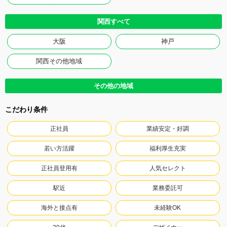
関西すべて
大阪
神戸
関西その他地域
その他の地域
こだわり条件
正社員
業績安定・好調
若い方活躍
福利厚生充実
正社員登用有
人気セレクト
駅近
業務委託可
海外と接点有
未経験OK