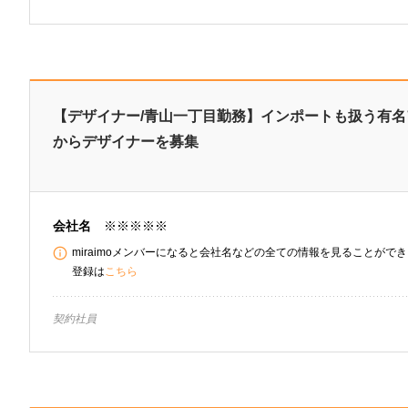
【デザイナー/青山一丁目勤務】インポートも扱う有
からデザイナーを募集
会社名
※※※※※
miraimoメンバーになると会社名などの全ての情報を見ることができま
登録は
こちら
契約社員