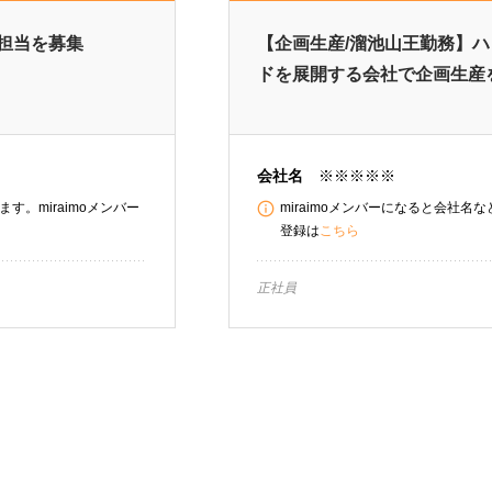
R担当を募集
【企画生産/溜池山王勤務】
ドを展開する会社で企画生産
会社名
※※※※※
す。miraimoメンバー
miraimoメンバーになると会社名
登録は
こちら
正社員