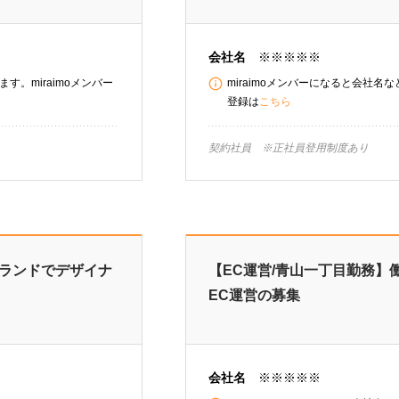
会社名
※※※※※
す。miraimoメンバー
miraimoメンバーになると会社名
登録は
こちら
契約社員 ※正社員登用制度あ
ブランドでデザイナ
【EC運営/青山一丁目勤務
EC運営の募集
会社名
※※※※※