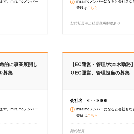
す。miraimoメンバー
miraimoメンバーになると会社名
登録は
こちら
契約社員※正社員登用制度あ
多角的に事業展開し
【EC運営・管理/六本木勤務
を募集
りEC運営、管理担当の募集
会社名
※※※※※
す。miraimoメンバー
miraimoメンバーになると会社名
登録は
こちら
契約社員