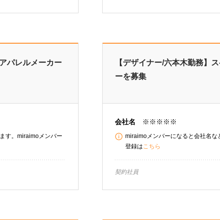
名アパレルメーカー
【デザイナー/六本木勤務】
ーを募集
会社名
※※※※※
す。miraimoメンバー
miraimoメンバーになると会社名
登録は
こちら
契約社員