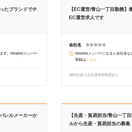
もったブランドでチ
【EC運営/青山一丁目勤務
EC運営求人です
会社名
※※※※※
す。miraimoメンバー
miraimoメンバーになると会社名
登録は
こちら
契約社員※正社員登用制度あ
アパレルメーカーか
【生産・貿易担当/青山一丁目
ルから生産・貿易担当の募集