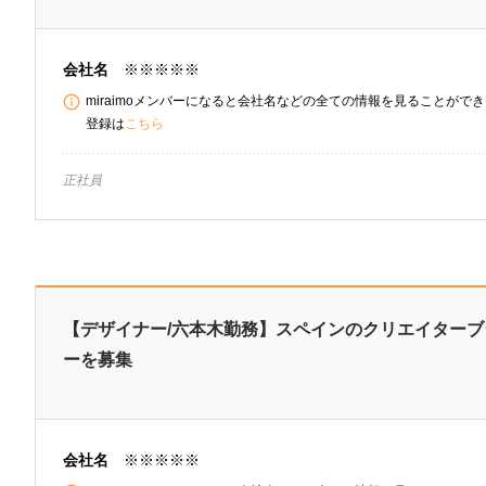
会社名
※※※※※
miraimoメンバーになると会社名などの全ての情報を見ることができま
登録は
こちら
正社員
【デザイナー/六本木勤務】スペインのクリエイター
ーを募集
会社名
※※※※※