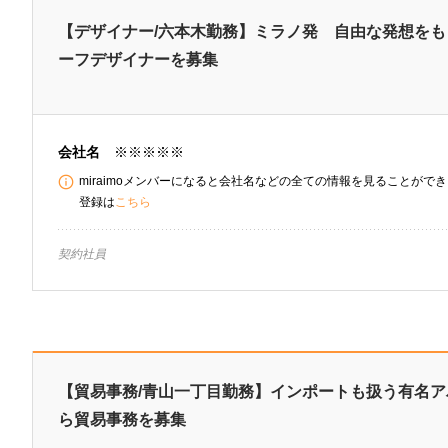
【デザイナー/六本木勤務】ミラノ発 自由な発想を
ーフデザイナーを募集
会社名
※※※※※
miraimoメンバーになると会社名などの全ての情報を見ることができま
登録は
こちら
契約社員
【貿易事務/青山一丁目勤務】インポートも扱う有名
ら貿易事務を募集