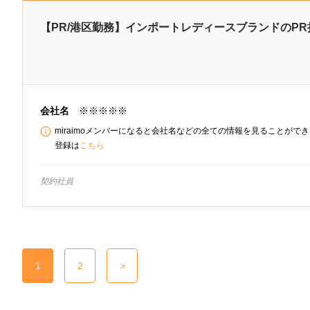
【PR/港区勤務】インポートレディースブランドのP
会社名
※※※※※
miraimoメンバーになると会社名などの全ての情報を見ることができま
登録は
こちら
契約社員
1
2
>