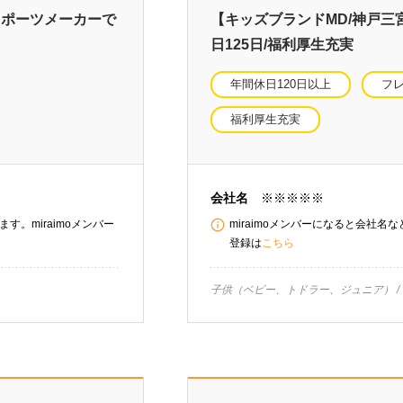
スポーツメーカーで
【キッズブランドMD/神戸三
日125日/福利厚生充実
年間休日120日以上
フ
福利厚生充実
会社名
※※※※※
す。miraimoメンバー
miraimoメンバーになると会社名
登録は
こちら
子供（ベビー、トドラー、ジュニア）