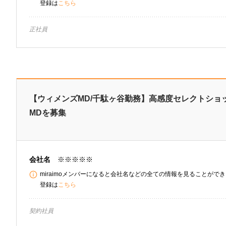
登録は
こちら
正社員
【ウィメンズMD/千駄ヶ谷勤務】高感度セレクトショ
MDを募集
会社名
※※※※※
miraimoメンバーになると会社名などの全ての情報を見ることができま
登録は
こちら
契約社員