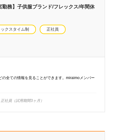
宮勤務】子供服ブランド/フレックス/年間休
レックスタイム制
正社員
などの全ての情報を見ることができます。miraimoメンバー
正社員（試用期間3ヶ月）