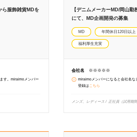
から服飾雑貨MDを
【デニムメーカーMD/岡山
にて、MD企画開発の募集
MD
年間休日120日以上
福利厚生充実
会社名
※※※※※
す。miraimoメンバー
miraimoメンバーになると会社名
登録は
こちら
メンズ、レディース
正社員（試用期間