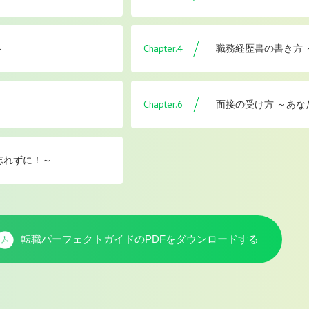
Chapter.4
～
職務経歴書の書き方
Chapter.6
面接の受け方 ～あな
忘れずに！～
転職パーフェクトガイドのPDFを
ダウンロードする