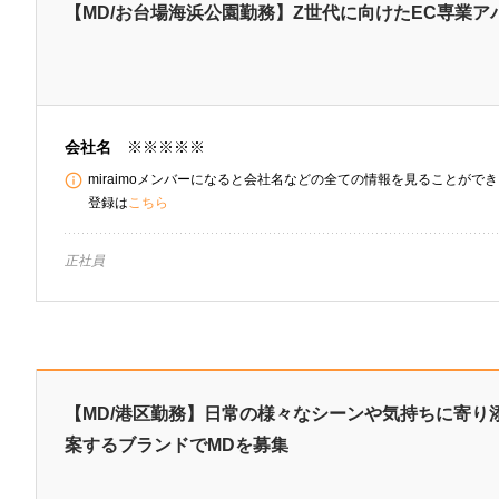
【MD/お台場海浜公園勤務】Z世代に向けたEC専業ア
会社名
※※※※※
miraimoメンバーになると会社名などの全ての情報を見ることができま
登録は
こちら
正社員
【MD/港区勤務】日常の様々なシーンや気持ちに寄り
案するブランドでMDを募集