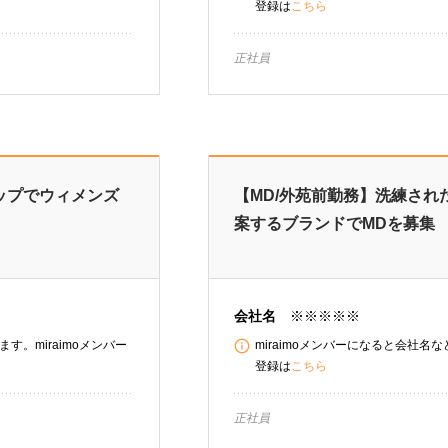
登録は
こちら
正社員
ップでウィメンズ
【MD/外苑前勤務】洗練さ
案するブランドでMDを募集
会社名
※※※※※
す。miraimoメンバー
miraimoメンバーになると会社名
登録は
こちら
正社員