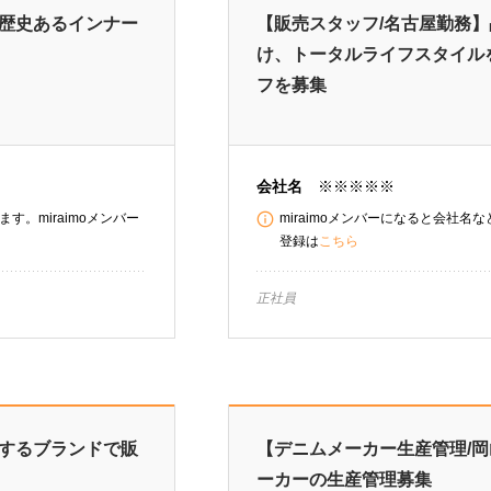
】歴史あるインナー
【販売スタッフ/名古屋勤務
け、トータルライフスタイル
フを募集
会社名
※※※※※
す。miraimoメンバー
miraimoメンバーになると会社名
登録は
こちら
正社員
案するブランドで販
【デニムメーカー生産管理/
ーカーの生産管理募集