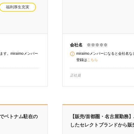
福利厚生充実
会社名
※※※※※
す。miraimoメンバー
miraimoメンバーになると会社名
登録は
こちら
正社員
社でベトナム駐在の
【販売/首都圏・名古屋勤務
したセレクトブランドから販