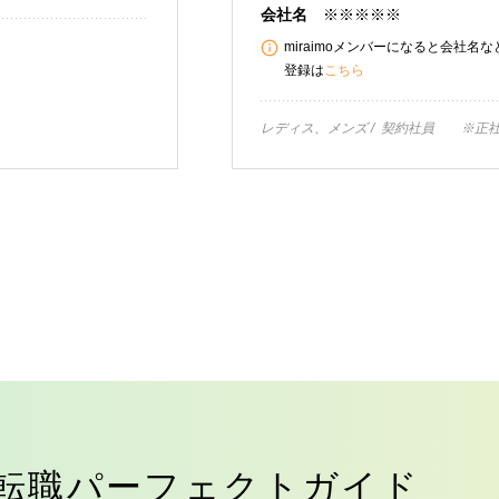
会社名
※※※※※
miraimoメンバーになると会社名
登録は
こちら
レディス、メンズ
契約社員 ※正社
転職パーフェクトガイド