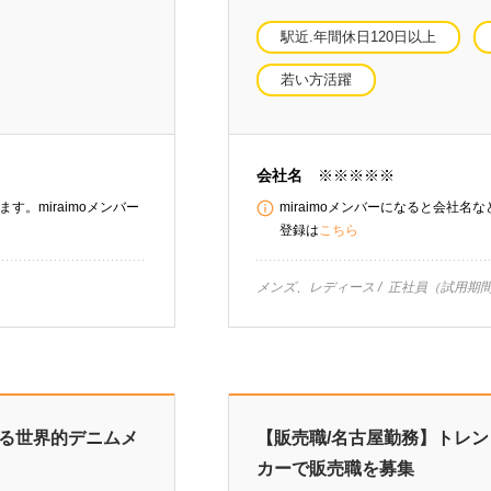
駅近.年間休日120日以上
若い方活躍
会社名
※※※※※
す。miraimoメンバー
miraimoメンバーになると会社名
登録は
こちら
メンズ、レディース
正社員（試用期間
する世界的デニムメ
【販売職/名古屋勤務】トレ
カーで販売職を募集