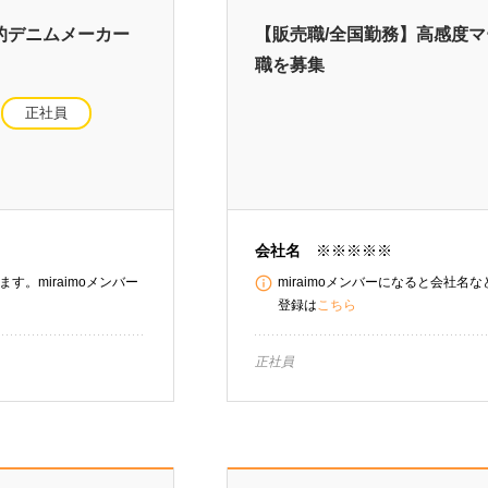
的デニムメーカー
【販売職/全国勤務】高感度
職を募集
正社員
会社名
※※※※※
す。miraimoメンバー
miraimoメンバーになると会社名
登録は
こちら
正社員