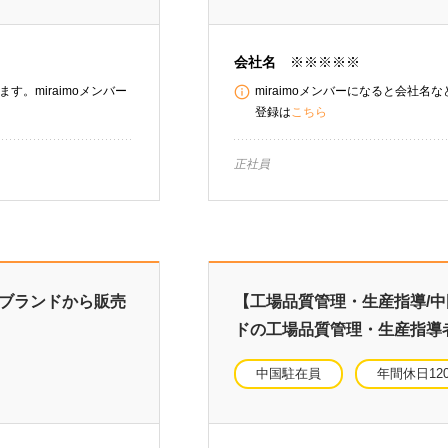
会社名
※※※※※
す。miraimoメンバー
miraimoメンバーになると会社名
登録は
こちら
正社員
気ブランドから販売
【工場品質管理・生産指導/
ドの工場品質管理・生産指導
中国駐在員
年間休日12