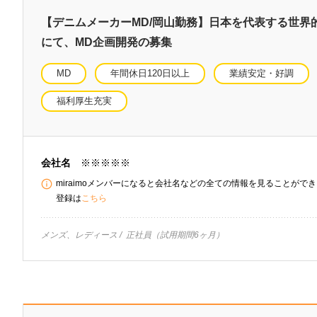
【デニムメーカーMD/岡山勤務】日本を代表する世界
にて、MD企画開発の募集
MD
年間休日120日以上
業績安定・好調
福利厚生充実
会社名
※※※※※
miraimoメンバーになると会社名などの全ての情報を見ることができま
登録は
こちら
メンズ、レディース
正社員（試用期間6ヶ月）