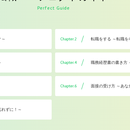
Perfect Guide
Chapter.2
？～
転職をする ～転職
Chapter.4
～
職務経歴書の書き方
Chapter.6
面接の受け方 ～あな
忘れずに！～