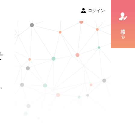
ログイン
相談する
せ
い。
。