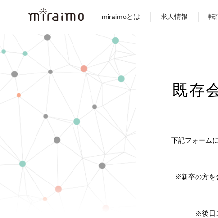
miraimoとは
求人情報
転
既存
下記フォーム
※新卒の方を
※後日