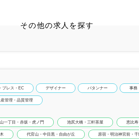
その他の求人を探す
・プレス・EC
デザイナー
パタンナー
事務
生産管理・品質管理
山一丁目・赤坂・虎ノ門
池尻大橋・三軒茶屋
恵比寿
木
代官山・中目黒・自由が丘
原宿・明治神宮前・千