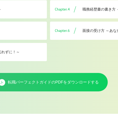
Chapter.4
～
職務経歴書の書き方
Chapter.6
面接の受け方 ～あな
忘れずに！～
転職パーフェクトガイドのPDFを
ダウンロードする