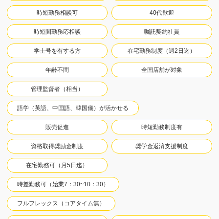
時短勤務相談可
40代歓迎
時短間勤務応相談
嘱託契約社員
学士号を有する方
在宅勤務制度（週2日迄）
年齢不問
全国店舗が対象
管理監督者（相当）
語学（英語、中国語、韓国儀）が活かせる
販売促進
時短勤務制度有
資格取得奨励金制度
奨学金返済支援制度
在宅勤務可（月5日迄）
時差勤務可（始業7：30~10：30）
フルフレックス（コアタイム無）