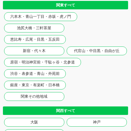
関東すべて
六本木・青山一丁目・赤坂・虎ノ門
池尻大橋・三軒茶屋
恵比寿・広尾・目黒・五反田
新宿・代々木
代官山・中目黒・自由が丘
原宿・明治神宮前・千駄ヶ谷・北参道
渋谷・表参道・青山・外苑前
銀座・東京・有楽町・日本橋
関東その他地域
関西すべて
大阪
神戸