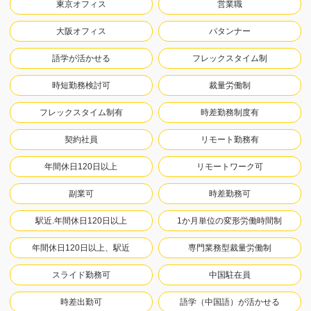
東京オフィス
営業職
大阪オフィス
パタンナー
語学が活かせる
フレックスタイム制
時短勤務検討可
裁量労働制
フレックスタイム制有
時差勤務制度有
契約社員
リモート勤務有
年間休日120日以上
リモートワーク可
副業可
時差勤務可
駅近.年間休日120日以上
1か月単位の変形労働時間制
年間休日120日以上、駅近
専門業務型裁量労働制
スライド勤務可
中国駐在員
時差出勤可
語学（中国語）が活かせる