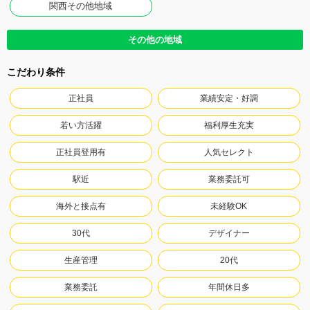
関西その他地域
その他の地域
こだわり条件
正社員
業績安定・好調
若い方活躍
福利厚生充実
正社員登用有
人気セレクト
駅近
業務委託可
海外と接点有
未経験OK
30代
デザイナー
生産管理
20代
業務委託
年間休日多