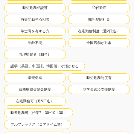
時短勤務相談可
40代歓迎
時短間勤務応相談
嘱託契約社員
学士号を有する方
在宅勤務制度（週2日迄）
年齢不問
全国店舗が対象
管理監督者（相当）
語学（英語、中国語、韓国儀）が活かせる
販売促進
時短勤務制度有
資格取得奨励金制度
奨学金返済支援制度
在宅勤務可（月5日迄）
時差勤務可（始業7：30~10：30）
フルフレックス（コアタイム無）