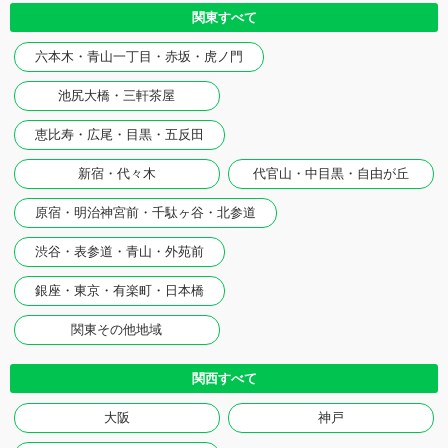
関東すべて
六本木・青山一丁目・赤坂・虎ノ門
池尻大橋・三軒茶屋
恵比寿・広尾・目黒・五反田
新宿・代々木
代官山・中目黒・自由が丘
原宿・明治神宮前・千駄ヶ谷・北参道
渋谷・表参道・青山・外苑前
銀座・東京・有楽町・日本橋
関東その他地域
関西すべて
大阪
神戸