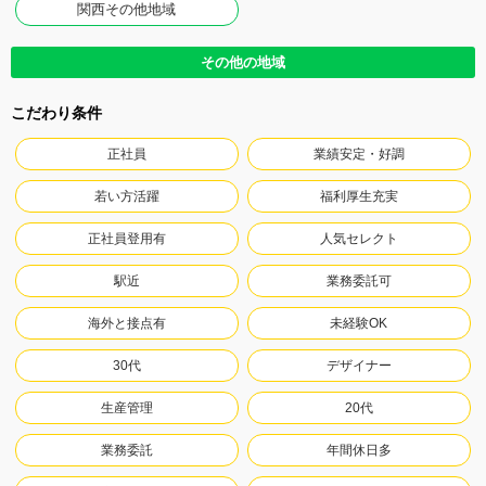
関西その他地域
その他の地域
こだわり条件
正社員
業績安定・好調
若い方活躍
福利厚生充実
正社員登用有
人気セレクト
駅近
業務委託可
海外と接点有
未経験OK
30代
デザイナー
生産管理
20代
業務委託
年間休日多