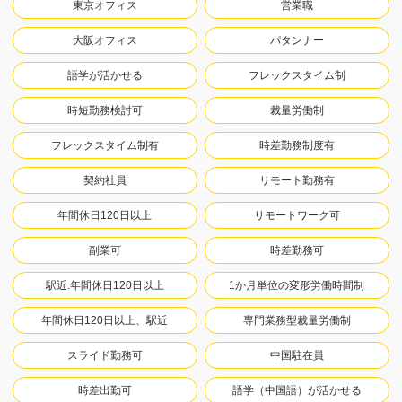
東京オフィス
営業職
大阪オフィス
パタンナー
語学が活かせる
フレックスタイム制
時短勤務検討可
裁量労働制
フレックスタイム制有
時差勤務制度有
契約社員
リモート勤務有
年間休日120日以上
リモートワーク可
副業可
時差勤務可
駅近.年間休日120日以上
1か月単位の変形労働時間制
年間休日120日以上、駅近
専門業務型裁量労働制
スライド勤務可
中国駐在員
時差出勤可
語学（中国語）が活かせる