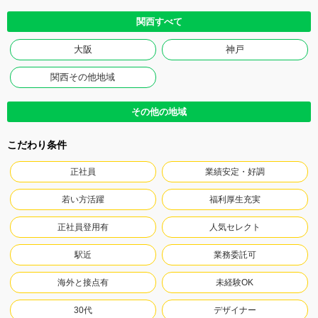
関西すべて
大阪
神戸
関西その他地域
その他の地域
こだわり条件
正社員
業績安定・好調
若い方活躍
福利厚生充実
正社員登用有
人気セレクト
駅近
業務委託可
海外と接点有
未経験OK
30代
デザイナー