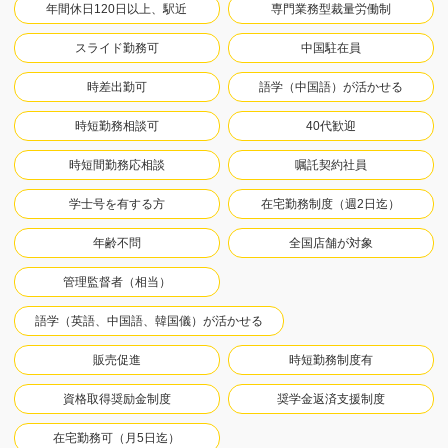
年間休日120日以上、駅近
専門業務型裁量労働制
スライド勤務可
中国駐在員
時差出勤可
語学（中国語）が活かせる
時短勤務相談可
40代歓迎
時短間勤務応相談
嘱託契約社員
学士号を有する方
在宅勤務制度（週2日迄）
年齢不問
全国店舗が対象
管理監督者（相当）
語学（英語、中国語、韓国儀）が活かせる
販売促進
時短勤務制度有
資格取得奨励金制度
奨学金返済支援制度
在宅勤務可（月5日迄）