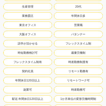
生産管理
20代
業務委託
年間休日多
東京オフィス
営業職
大阪オフィス
パタンナー
語学が活かせる
フレックスタイム制
時短勤務検討可
裁量労働制
フレックスタイム制有
時差勤務制度有
契約社員
リモート勤務有
年間休日120日以上
リモートワーク可
副業可
時差勤務可
駅近.年間休日120日以上
1か月単位の変形労働時間制