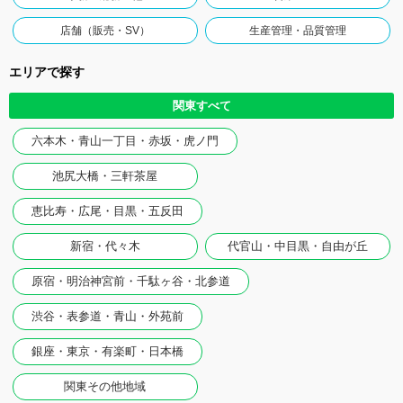
店舗（販売・SV）
生産管理・品質管理
エリアで探す
関東すべて
六本木・青山一丁目・赤坂・虎ノ門
池尻大橋・三軒茶屋
恵比寿・広尾・目黒・五反田
新宿・代々木
代官山・中目黒・自由が丘
原宿・明治神宮前・千駄ヶ谷・北参道
渋谷・表参道・青山・外苑前
銀座・東京・有楽町・日本橋
関東その他地域