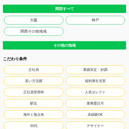
関西すべて
大阪
神戸
関西その他地域
その他の地域
こだわり条件
正社員
業績安定・好調
若い方活躍
福利厚生充実
正社員登用有
人気セレクト
駅近
業務委託可
海外と接点有
未経験OK
30代
デザイナー