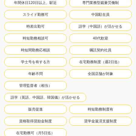
年間休日120日以上、駅近
専門業務型裁量労働制
スライド勤務可
中国駐在員
時差出勤可
語学（中国語）が活かせる
時短勤務相談可
40代歓迎
時短間勤務応相談
嘱託契約社員
学士号を有する方
在宅勤務制度（週2日迄）
年齢不問
全国店舗が対象
管理監督者（相当）
語学（英語、中国語、韓国儀）が活かせる
販売促進
時短勤務制度有
資格取得奨励金制度
奨学金返済支援制度
在宅勤務可（月5日迄）