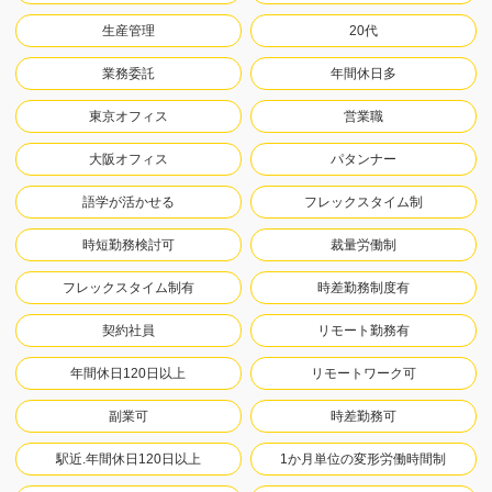
生産管理
20代
業務委託
年間休日多
東京オフィス
営業職
大阪オフィス
パタンナー
語学が活かせる
フレックスタイム制
時短勤務検討可
裁量労働制
フレックスタイム制有
時差勤務制度有
契約社員
リモート勤務有
年間休日120日以上
リモートワーク可
副業可
時差勤務可
駅近.年間休日120日以上
1か月単位の変形労働時間制