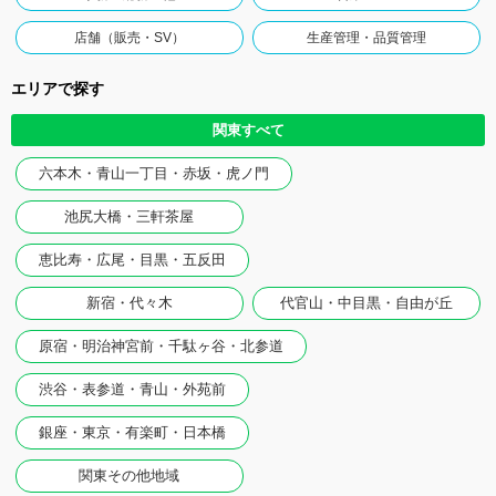
店舗（販売・SV）
生産管理・品質管理
エリアで探す
関東すべて
六本木・青山一丁目・赤坂・虎ノ門
池尻大橋・三軒茶屋
恵比寿・広尾・目黒・五反田
新宿・代々木
代官山・中目黒・自由が丘
原宿・明治神宮前・千駄ヶ谷・北参道
渋谷・表参道・青山・外苑前
銀座・東京・有楽町・日本橋
関東その他地域