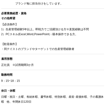
ブランド毎に担当分けをしています。
必要業務経歴・資格
その他希望
【必須条件】
1）生産管理経験5年以上。即戦力でご活躍頂ける方※直貿経験は不問
2）PCスキル(Excel,Word,PowerPoint）/基本操作できる方。
【歓迎条件】
・同テイストのブランドやターゲットでの生産管理経験者
雇用形態
正社員 ※試用期間3か月
勤務時間
9：15~18：15
休日・休暇
日曜・祝日・土曜、有給休暇、慶弔休暇、特別休暇、産前･産後休暇、子の看護休
暇 他、年間休日120日