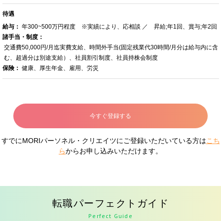
待遇
給与：
年300~500万円程度 ※実績により、応相談 ／ 昇給;年1回、賞与;年2回
諸手当・制度：
交通費50,000円/月迄実費支給、時間外手当(固定残業代30時間/月分は給与内に含
む、超過分は別途支給）、社員割引制度、社員持株会制度
保険：
健康、厚生年金、雇用、労災
今すぐ登録する
すでにMORIパーソネル・クリエイツにご登録いただいている方は
こち
ら
からお申し込みいただけます。
転職パーフェクトガイド
Perfect Guide