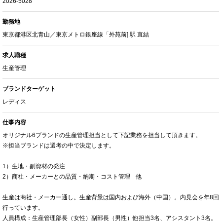
2026-5028
勤務地
東京都港区北青山／東京メトロ銀座線「外苑前] 駅 直結
求人職種
生産管理
ブランドターゲット
レディス
仕事内容
オリジナル6ブランドの生産管理担当として下記業務を担当して頂きます。
※担当ブランドは選考の中で決定します。
1）生地・副資材の発注
2）商社・メーカーとの品質・納期・コスト管理 他
生産は商社・メーカー通し。生産背景は国内および海外（中国）。内見会を年8回
行っています。
人員構成：生産管理部長（女性）副部長（男性）他担当3名、アシスタント3名。