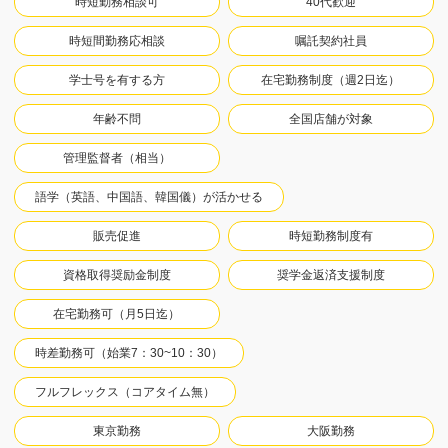
時短勤務相談可
40代歓迎
時短間勤務応相談
嘱託契約社員
学士号を有する方
在宅勤務制度（週2日迄）
年齢不問
全国店舗が対象
管理監督者（相当）
語学（英語、中国語、韓国儀）が活かせる
販売促進
時短勤務制度有
資格取得奨励金制度
奨学金返済支援制度
在宅勤務可（月5日迄）
時差勤務可（始業7：30~10：30）
フルフレックス（コアタイム無）
東京勤務
大阪勤務