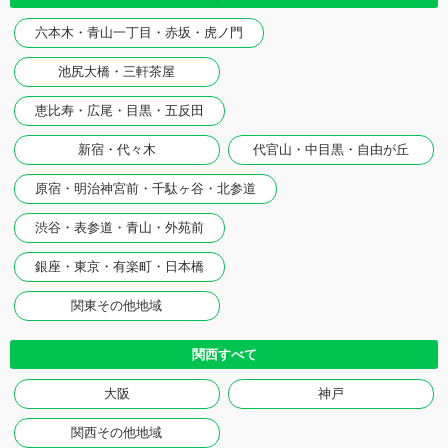
六本木・青山一丁目・赤坂・虎ノ門
池尻大橋・三軒茶屋
恵比寿・広尾・目黒・五反田
新宿・代々木
代官山・中目黒・自由が丘
原宿・明治神宮前・千駄ヶ谷・北参道
渋谷・表参道・青山・外苑前
銀座・東京・有楽町・日本橋
関東その他地域
関西すべて
大阪
神戸
関西その他地域