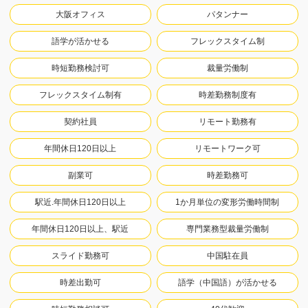
大阪オフィス
パタンナー
語学が活かせる
フレックスタイム制
時短勤務検討可
裁量労働制
フレックスタイム制有
時差勤務制度有
契約社員
リモート勤務有
年間休日120日以上
リモートワーク可
副業可
時差勤務可
駅近.年間休日120日以上
1か月単位の変形労働時間制
年間休日120日以上、駅近
専門業務型裁量労働制
スライド勤務可
中国駐在員
時差出勤可
語学（中国語）が活かせる