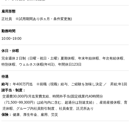
雇用形態
正社員 ※試用期間あり(6ヵ月・条件変更無)
勤務時間
10:00~19:00
休日・休暇
完全週休２日制（日曜・祝日・土曜）夏期休暇、年末年始休暇、年次有給休暇、
特別休暇、ウェルネス休暇(年4日)、年間休日123日
待遇
給与：
年400万円迄 ※前職（現職）給与、ご経験を加味し決定 ／ 昇給;年1回
諸手当・制度：
交通費30,000円/月迄実費支給、時間外手当(固定残業代40時間分
（71,500~99,300円）は給与内に含む、超過分は別途支給）、産前産後休暇、育
児休暇、グループ内社員割引制度 、社員食堂、託児所あり
保険：
健康、厚生年金、雇用、労災