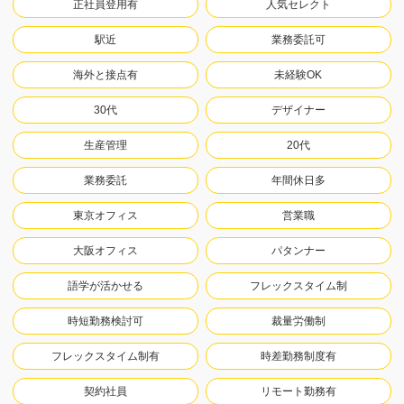
正社員登用有
人気セレクト
駅近
業務委託可
海外と接点有
未経験OK
30代
デザイナー
生産管理
20代
業務委託
年間休日多
東京オフィス
営業職
大阪オフィス
パタンナー
語学が活かせる
フレックスタイム制
時短勤務検討可
裁量労働制
フレックスタイム制有
時差勤務制度有
契約社員
リモート勤務有