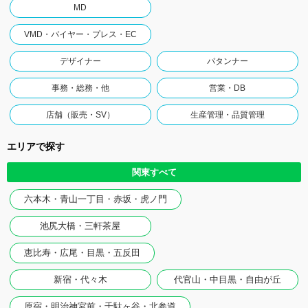
MD
VMD・バイヤー・プレス・EC
デザイナー
パタンナー
事務・総務・他
営業・DB
店舗（販売・SV）
生産管理・品質管理
エリアで探す
関東すべて
六本木・青山一丁目・赤坂・虎ノ門
池尻大橋・三軒茶屋
恵比寿・広尾・目黒・五反田
新宿・代々木
代官山・中目黒・自由が丘
原宿・明治神宮前・千駄ヶ谷・北参道