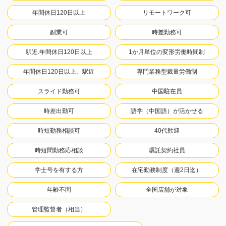
年間休日120日以上
リモートワーク可
副業可
時差勤務可
駅近.年間休日120日以上
1か月単位の変形労働時間制
年間休日120日以上、駅近
専門業務型裁量労働制
スライド勤務可
中国駐在員
時差出勤可
語学（中国語）が活かせる
時短勤務相談可
40代歓迎
時短間勤務応相談
嘱託契約社員
学士号を有する方
在宅勤務制度（週2日迄）
年齢不問
全国店舗が対象
管理監督者（相当）