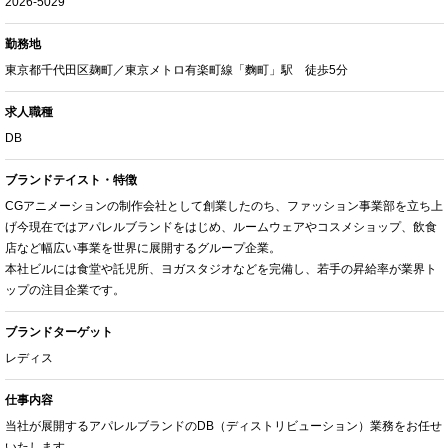
2026-5029
勤務地
東京都千代田区麹町／東京メトロ有楽町線「麴町」駅 徒歩5分
求人職種
DB
ブランドテイスト・特徴
CGアニメーションの制作会社として創業したのち、ファッション事業部を立ち上
げ今現在ではアパレルブランドをはじめ、ルームウェアやコスメショップ、飲食
店など幅広い事業を世界に展開するグループ企業。
本社ビルには食堂や託児所、ヨガスタジオなどを完備し、若手の昇給率が業界ト
ップの注目企業です。
ブランドターゲット
レディス
仕事内容
当社が展開するアパレルブランドのDB（ディストリビューション）業務をお任せ
いたします。