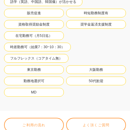
語学（英語、中国語、韓国儀）が活かせる
販売促進
時短勤務制度有
資格取得奨励金制度
奨学金返済支援制度
在宅勤務可（月5日迄）
時差勤務可（始業7：30~10：30）
フルフレックス（コアタイム無）
東京勤務
大阪勤務
勤務地選択可
50代歓迎
MD
ご利用の流れ
よく頂くご質問