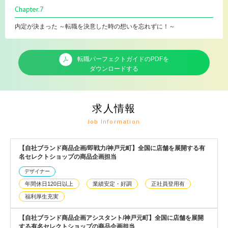
Chapter.7
内定が決まった ～転職を決意した時の想いを忘れずに！～
転職パーフェクトガイドのPDFを
ダウンロードする
求人情報
Job Information
【自社ブランド商品企画/即戦力/神戸元町】全国に店舗を展開する有
名セレクトショップの商品企画担当
デザイナー
年間休日120日以上
業績安定・好調
正社員登用有
福利厚生充実
【自社ブランド商品企画アシスタント/神戸元町】全国に店舗を展開
する有名セレクトショップの商品企画担当