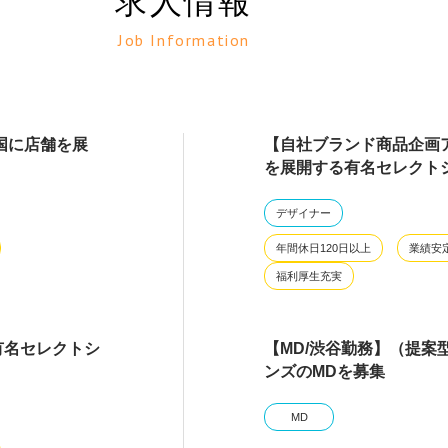
求人情報
Job Information
国に店舗を展
【自社ブランド商品企画
を展開する有名セレクト
デザイナー
年間休日120日以上
業績安
福利厚生充実
有名セレクトシ
【MD/渋谷勤務】（提案
ンズのMDを募集
MD