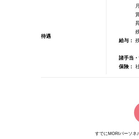
待遇
給与：
諸手当・
保険：
すでにMORIパーソ