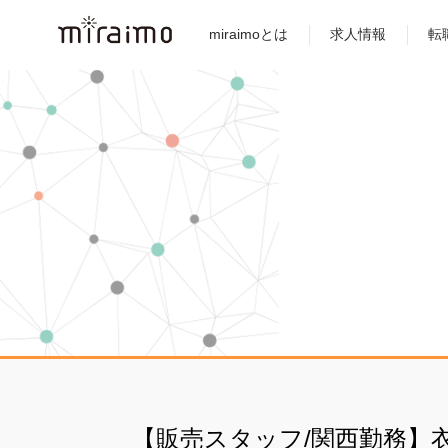
miraimoとは
求人情報
転
【販売スタッフ/関西勤務】