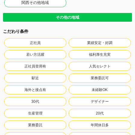
関西その他地域
その他の地域
こだわり条件
正社員
業績安定・好調
若い方活躍
福利厚生充実
正社員登用有
人気セレクト
駅近
業務委託可
海外と接点有
未経験OK
30代
デザイナー
生産管理
20代
業務委託
年間休日多