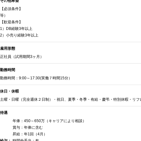
その他希望
【必須条件】 1）Ex
【歓迎条件】
1）DB経験3年以上
2）小売り経験3年以上
雇用形態
正社員（試用期間3ヶ月）
勤務時間
勤務時間：9:00～17:30(実働７時間15分）
休日・休暇
土曜・日曜（完全週休２日制）・祝日、夏季・冬季・有給・慶弔・特別休暇・リフレ
待遇
年俸：450～650万（キャリアにより相談）
賞与：年俸に含む
昇給：年1回（4月）
給与：
時間外手当：有