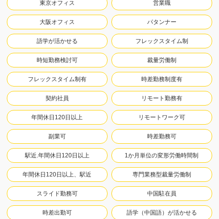
東京オフィス
営業職
大阪オフィス
パタンナー
語学が活かせる
フレックスタイム制
時短勤務検討可
裁量労働制
フレックスタイム制有
時差勤務制度有
契約社員
リモート勤務有
年間休日120日以上
リモートワーク可
副業可
時差勤務可
駅近.年間休日120日以上
1か月単位の変形労働時間制
年間休日120日以上、駅近
専門業務型裁量労働制
スライド勤務可
中国駐在員
時差出勤可
語学（中国語）が活かせる