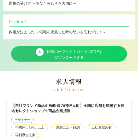
面接の受け方 ～あなたらしさを大切に～
Chapter.7
内定が決まった ～転職を決意した時の想いを忘れずに！～
転職パーフェクトガイドのPDFを
ダウンロードする
求人情報
Job Information
【自社ブランド商品企画/即戦力/神戸元町】全国に店舗を展開する有
名セレクトショップの商品企画担当
デザイナー
年間休日120日以上
業績安定・好調
正社員登用有
福利厚生充実