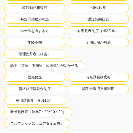
時短勤務相談可
40代歓迎
時短間勤務応相談
嘱託契約社員
学士号を有する方
在宅勤務制度（週2日迄）
年齢不問
全国店舗が対象
管理監督者（相当）
語学（英語、中国語、韓国儀）が活かせる
販売促進
時短勤務制度有
資格取得奨励金制度
奨学金返済支援制度
在宅勤務可（月5日迄）
時差勤務可（始業7：30~10：30）
フルフレックス（コアタイム無）