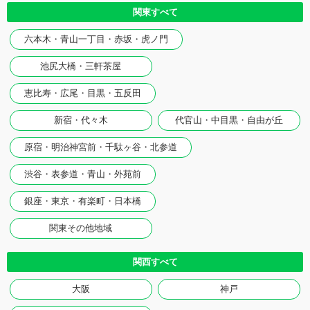
関東すべて
六本木・青山一丁目・赤坂・虎ノ門
池尻大橋・三軒茶屋
恵比寿・広尾・目黒・五反田
新宿・代々木
代官山・中目黒・自由が丘
原宿・明治神宮前・千駄ヶ谷・北参道
渋谷・表参道・青山・外苑前
銀座・東京・有楽町・日本橋
関東その他地域
関西すべて
大阪
神戸