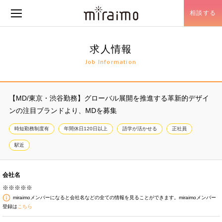
相談する
メニュー開閉
求人情報
Job Information
【MD/東京・渋谷勤務】グローバル展開を推進する革新的デザイ
ンの注目ブランドより、MDを募集
時短勤務制度有
年間休日120日以上
語学が活かせる
正社員
駅近
会社名
※※※※※
miraimoメンバーになると会社名などの全ての情報を見ることができます。miraimoメンバー
登録は
こちら