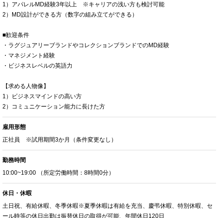
1）アパレルMD経験3年以上 ※キャリアの浅い方も検討可能
2）MD設計ができる方（数字の組み立てができる）
■歓迎条件
・ラグジュアリーブランドやコレクションブランドでのMD経験
・マネジメント経験
・ビジネスレベルの英語力
【求める人物像】
1）ビジネスマインドの高い方
2）コミュニケーション能力に長けた方
雇用形態
正社員 ※試用期間3か月（条件変更なし）
勤務時間
10:00~19:00 （所定労働時間：8時間0分）
休日・休暇
土日祝、有給休暇、冬季休暇※夏季休暇は有給を充当、慶弔休暇、特別休暇、セ
ール時等の休日出勤は振替休日の取得が可能、年間休日120日