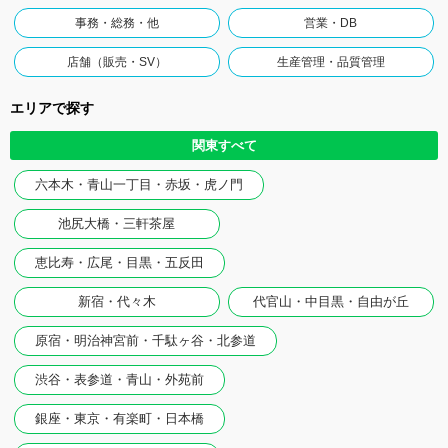
事務・総務・他
営業・DB
店舗（販売・SV）
生産管理・品質管理
エリアで探す
関東すべて
六本木・青山一丁目・赤坂・虎ノ門
池尻大橋・三軒茶屋
恵比寿・広尾・目黒・五反田
新宿・代々木
代官山・中目黒・自由が丘
原宿・明治神宮前・千駄ヶ谷・北参道
渋谷・表参道・青山・外苑前
銀座・東京・有楽町・日本橋