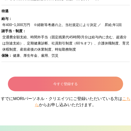
待遇
給与：
年400~1,000万円 ※経験等考慮の上、当社規定により決定 ／ 昇給;年1回
諸手当・制度：
交通費全額支給、時間外手当（固定残業代45時間/月分は給与内に含む、超過分
は別途支給）、定期健康診断、社員割引制度（60％オフ）、介護休職制度、育児
休暇制度、産前産後の休業制度、時短勤務制度
保険：
健康、厚生年金、雇用、労災
今すぐ登録する
すでにMORIパーソネル・クリエイツにご登録いただいている方は
こち
ら
からお申し込みいただけます。