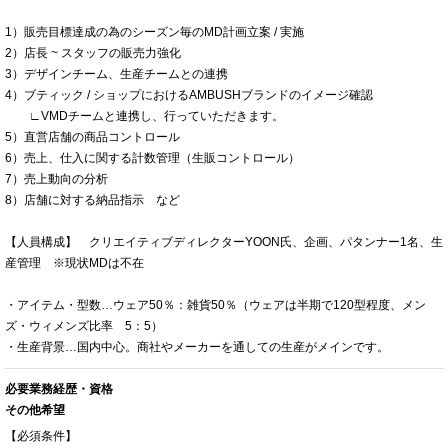
1）販売目標達成の為のシーズン毎のMD計画立案 / 実施
2）店長 ~ スタッフの販売力強化
3）デザインチーム、生産チームとの連携
4）ブティック / ショップにおけるAMBUSHブランドのイメージ確認
∟VMDチームと連携し、行っていただきます。
5）直営店舗の商品コントロール
6）売上、仕入に関する計数管理（生販コントロール）
7）売上動向の分析
8）店舗に対する納品指示 など
【人員構成】 クリエイティブディレクターYOON氏、企画、パタンナー1名、生
産管理 ※現状MDは不在
・アイテム・型数…ウェア50％：雑貨50％（ウェアは半期で120型程度、メン
ズ・ウィメンズ比率 5：5）
・生産背景…国内中心。商社やメーカーを通しての生産がメインです。
必要業務経歴・資格
その他希望
【必須条件】