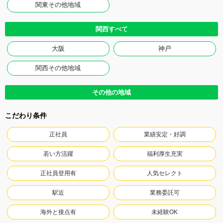
関東その他地域
関西すべて
大阪
神戸
関西その他地域
その他の地域
こだわり条件
正社員
業績安定・好調
若い方活躍
福利厚生充実
正社員登用有
人気セレクト
駅近
業務委託可
海外と接点有
未経験OK