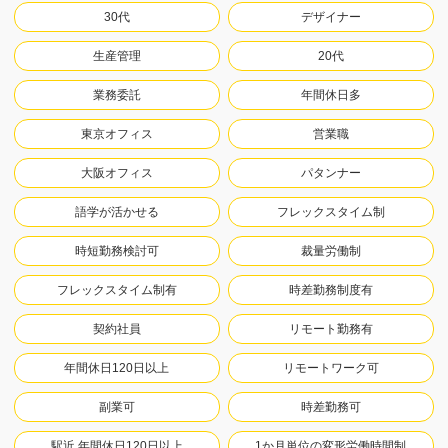
30代
デザイナー
生産管理
20代
業務委託
年間休日多
東京オフィス
営業職
大阪オフィス
パタンナー
語学が活かせる
フレックスタイム制
時短勤務検討可
裁量労働制
フレックスタイム制有
時差勤務制度有
契約社員
リモート勤務有
年間休日120日以上
リモートワーク可
副業可
時差勤務可
駅近.年間休日120日以上
1か月単位の変形労働時間制