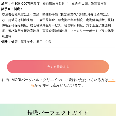
給与：
年300~600万円程度 ※前職給与参照 ／ 昇給;年１回、決算賞与有
諸手当・制度：
交通費会社規定により支給、時間外手当（固定残業代45時間/月分は給与に含
む、超過分は別途支給）、慶弔見舞金、確定拠出年金制度、定期健康診断、長期
障害所得保障制度、総合福利厚生サービス、社員割引制度、奨学金返済支援制
度、資格取得支援教育制度、育児介護時短制度、ファミリーサポートプラン休業
制度等
保険：
健康、厚生年金、雇用、労災
今すぐ登録する
すでにMORIパーソネル・クリエイツにご登録いただいている方は
こち
ら
からお申し込みいただけます。
転職パーフェクトガイド