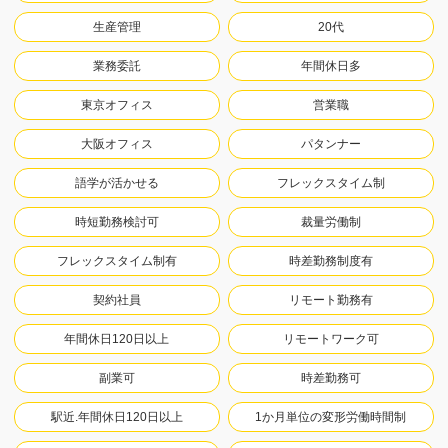
生産管理
20代
業務委託
年間休日多
東京オフィス
営業職
大阪オフィス
パタンナー
語学が活かせる
フレックスタイム制
時短勤務検討可
裁量労働制
フレックスタイム制有
時差勤務制度有
契約社員
リモート勤務有
年間休日120日以上
リモートワーク可
副業可
時差勤務可
駅近.年間休日120日以上
1か月単位の変形労働時間制