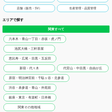
店舗（販売・SV）
生産管理・品質管理
エリアで探す
関東すべて
六本木・青山一丁目・赤坂・虎ノ門
池尻大橋・三軒茶屋
恵比寿・広尾・目黒・五反田
新宿・代々木
代官山・中目黒・自由が丘
原宿・明治神宮前・千駄ヶ谷・北参道
渋谷・表参道・青山・外苑前
銀座・東京・有楽町・日本橋
関東その他地域