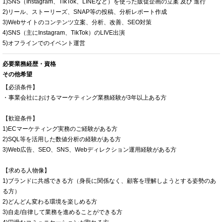
1)SNS（Instagram、TikTok、LINEなど）を使った販促企画の立案 及び 進行
2)リール、ストーリーズ、SNAP等の投稿、分析レポート作成
3)Webサイトのコンテンツ立案、分析、改善、SEO対策
4)SNS（主にInstagram、TikTok）のLIVE出演
5)オフラインでのイベント運営
必要業務経歴・資格
その他希望
【必須条件】
・事業会社におけるマーケティング業務経験が3年以上ある方
【歓迎条件】
1)ECマーケティング実務のご経験がある方
2)SQL等を活用した数値分析の経験がある方
3)Web広告、SEO、SNS、Webディレクション運用経験がある方
【求める人物像】
1)ブランドに共感できる方（身長に関係なく、顧客を理解しようとする姿勢のあ
る方）
2)どんどん変わる環境を楽しめる方
3)自走/自律して業務を進めることができる方