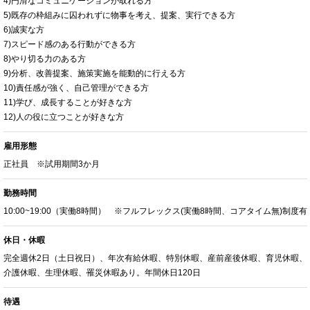
4)円滑なコミュニケーションが取れる方
5)既存の枠組みに囚われずに物事を考え、提案、実行できる方
6)誠実な方
7)スピード感のある行動ができる方
8)やり切る力のある方
9)分析、改善提案、施策実施を能動的に行える方
10)責任感が強く、自己管理ができる方
11)学び、成長することが好きな方
12)人の役に立つことが好きな方
雇用形態
正社員 ※試用期間3か月
勤務時間
10:00~19:00（実働8時間） ※フルフレックス(実働8時間、コアタイム無)制度有
休日・休暇
完全週休2日（土日祝日）、年次有給休暇、特別休暇、産前産後休暇、育児休暇、
介護休暇、生理休暇、罹災休暇あり。年間休日120日
待遇