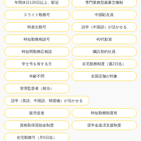
年間休日120日以上、駅近
専門業務型裁量労働制
スライド勤務可
中国駐在員
時差出勤可
語学（中国語）が活かせる
時短勤務相談可
40代歓迎
時短間勤務応相談
嘱託契約社員
学士号を有する方
在宅勤務制度（週2日迄）
年齢不問
全国店舗が対象
管理監督者（相当）
語学（英語、中国語、韓国儀）が活かせる
販売促進
時短勤務制度有
資格取得奨励金制度
奨学金返済支援制度
在宅勤務可（月5日迄）