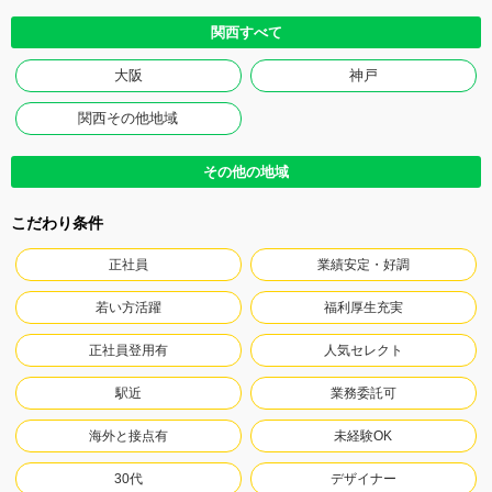
関西すべて
大阪
神戸
関西その他地域
その他の地域
こだわり条件
正社員
業績安定・好調
若い方活躍
福利厚生充実
正社員登用有
人気セレクト
駅近
業務委託可
海外と接点有
未経験OK
30代
デザイナー