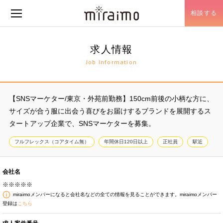
相談する
メニュー開閉
求人情報
Job Information
【SNSマーケター/東京・外苑前勤務】150cm前後の小柄な方に、
サイズが合う服に出会う喜びをお届けするブランドを展開するス
タートアップ企業で、SNSマーケターを募集。
フルフレックス（コアタイム無）
年間休日120日以上
正社員
駅近
会社名
※※※※※
miraimoメンバーになると会社名などの全ての情報を見ることができます。miraimoメンバー
登録は
こちら