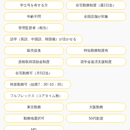
学士号を有する方
在宅勤務制度（週2日迄）
年齢不問
全国店舗が対象
管理監督者（相当）
語学（英語、中国語、韓国儀）が活かせる
販売促進
時短勤務制度有
資格取得奨励金制度
奨学金返済支援制度
在宅勤務可（月5日迄）
時差勤務可（始業7：30~10：30）
フルフレックス（コアタイム無）
東京勤務
大阪勤務
勤務地選択可
50代歓迎
MD