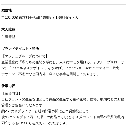
勤務地
〒102-008 東京都千代田区麹町5-7-1 麹町ダイビル
求人職種
生産管理
ブランドテイスト・特徴
【マッシュグループについて】
企業理念に「私たちの発想を形にし、人々に幸せを届ける。」グループスローガ
ンに「-ウェルネスデザイン-」をかかげ、ファッションやビューティー、飲食、
デザイン、不動産など国内外に様々な事業を展開しております。
仕事内容
【業務内容】
自社ブランドの生産管理として商品の生産する量や素材、価格、納期などの工程
管理をご担当いただきます。
約250のサプライヤーと社内部署の間にたつ調整役として、
攻め(コンセプトに沿った最上の商品づくり)と守り(全ブランド共通の品質管理)を
両立するものづくりを支えていただきます。