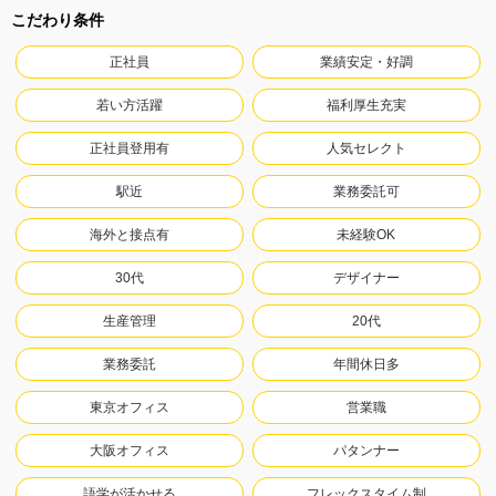
こだわり条件
正社員
業績安定・好調
若い方活躍
福利厚生充実
正社員登用有
人気セレクト
駅近
業務委託可
海外と接点有
未経験OK
30代
デザイナー
生産管理
20代
業務委託
年間休日多
東京オフィス
営業職
大阪オフィス
パタンナー
語学が活かせる
フレックスタイム制