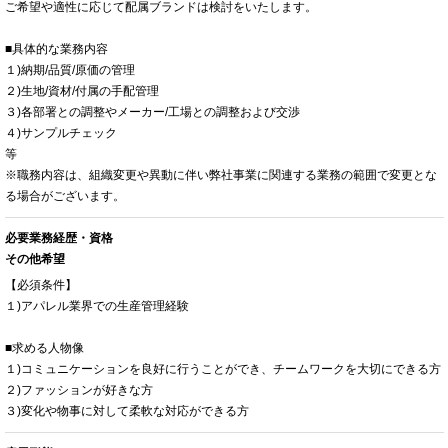
ご希望や適性に応じて配属ブランドは検討をいたします。
■具体的な業務内容
１)納期/品質/原価の管理
２)生地/資材/付属の手配管理
３)各部署との調整やメーカー/工場との調整および交渉
４)サンプルチェック
等
※職務内容は、組織変更や異動に伴い弊社事業に関連する業務の範囲で変更とな
る場合がございます。
必要業務経歴・資格
その他希望
【必須条件】
１)アパレル業界での生産管理経験
■求める人物像
１)コミュニケーションを良好に行うことができ、チームワークを大切にできる方
２)ファッションが好きな方
３)変化や物事に対して柔軟な対応ができる方