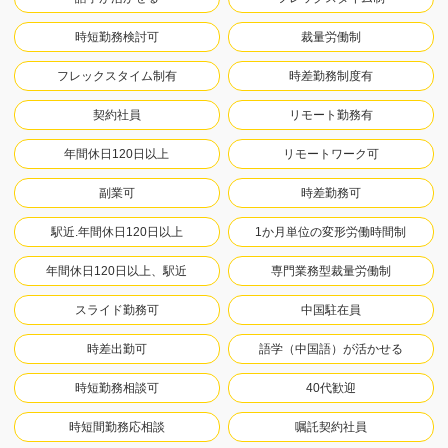
時短勤務検討可
裁量労働制
フレックスタイム制有
時差勤務制度有
契約社員
リモート勤務有
年間休日120日以上
リモートワーク可
副業可
時差勤務可
駅近.年間休日120日以上
1か月単位の変形労働時間制
年間休日120日以上、駅近
専門業務型裁量労働制
スライド勤務可
中国駐在員
時差出勤可
語学（中国語）が活かせる
時短勤務相談可
40代歓迎
時短間勤務応相談
嘱託契約社員