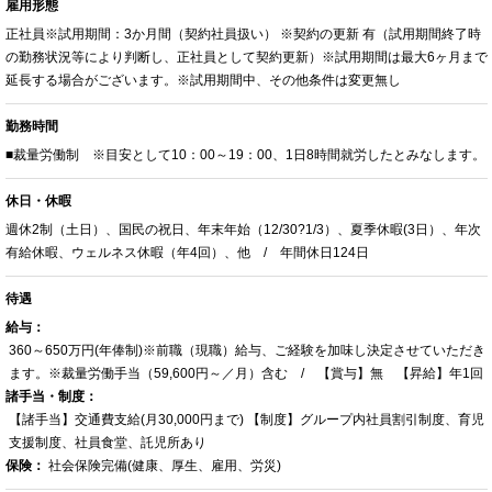
雇用形態
正社員※試用期間：3か月間（契約社員扱い） ※契約の更新 有（試用期間終了時
の勤務状況等により判断し、正社員として契約更新）※試用期間は最大6ヶ月まで
延長する場合がございます。※試用期間中、その他条件は変更無し
勤務時間
■裁量労働制 ※目安として10：00～19：00、1日8時間就労したとみなします。
休日・休暇
週休2制（土日）、国民の祝日、年末年始（12/30?1/3）、夏季休暇(3日）、年次
有給休暇、ウェルネス休暇（年4回）、他 / 年間休日124日
待遇
給与：
360～650万円(年俸制)※前職（現職）給与、ご経験を加味し決定させていただき
ます。※裁量労働手当（59,600円～／月）含む / 【賞与】無 【昇給】年1回
諸手当・制度：
【諸手当】交通費支給(月30,000円まで) 【制度】グループ内社員割引制度、育児
支援制度、社員食堂、託児所あり
保険：
社会保険完備(健康、厚生、雇用、労災)