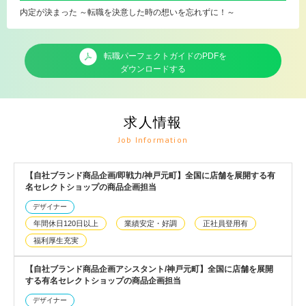
内定が決まった ～転職を決意した時の想いを忘れずに！～
転職パーフェクトガイドのPDFを
ダウンロードする
求人情報
Job Information
【自社ブランド商品企画/即戦力/神戸元町】全国に店舗を展開する有
名セレクトショップの商品企画担当
デザイナー
年間休日120日以上
業績安定・好調
正社員登用有
福利厚生充実
【自社ブランド商品企画アシスタント/神戸元町】全国に店舗を展開
する有名セレクトショップの商品企画担当
デザイナー