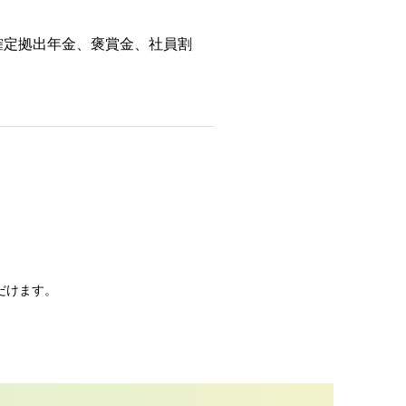
確定拠出年金、褒賞金、社員割
だけます。