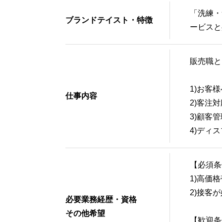
「洗練・
ブランドテイスト・特徴
ービスと
販売職と
1)お客
仕事内容
2)客注
3)顧客
4)ディ
【必須条
1)高価
2)接客
必要業務経歴・資格
その他希望
【歓迎条