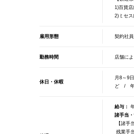
1)百貨
2)ミセ
雇用形態
契約社員
勤務時間
店舗によ
月8～9
休日・休暇
ど / 
給与：
諸手当・
【諸手
残業手