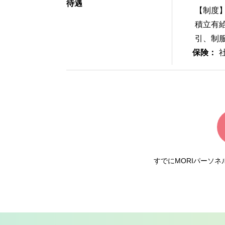
待遇
【制度
積立有
引、制
保険：
すでにMORIパーソ