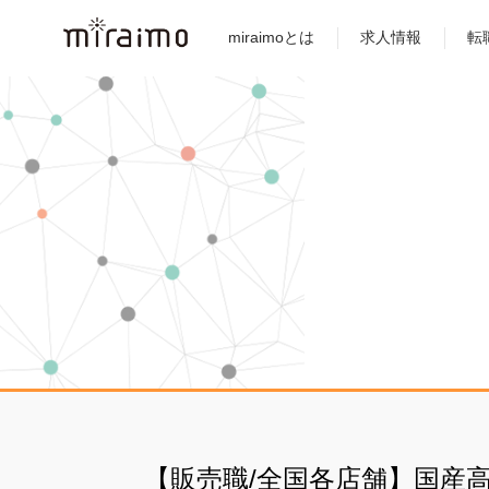
miraimoとは
求人情報
転
【販売職/全国各店舗】国産