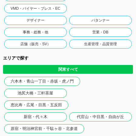
VMD・バイヤー・プレス・EC
デザイナー
パタンナー
事務・総務・他
営業・DB
店舗（販売・SV）
生産管理・品質管理
エリアで探す
関東すべて
六本木・青山一丁目・赤坂・虎ノ門
池尻大橋・三軒茶屋
恵比寿・広尾・目黒・五反田
新宿・代々木
代官山・中目黒・自由が丘
原宿・明治神宮前・千駄ヶ谷・北参道