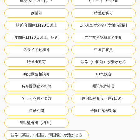
年間休日120日以上
リモートワーク可
副業可
時差勤務可
駅近.年間休日120日以上
1か月単位の変形労働時間制
年間休日120日以上、駅近
専門業務型裁量労働制
スライド勤務可
中国駐在員
時差出勤可
語学（中国語）が活かせる
時短勤務相談可
40代歓迎
時短間勤務応相談
嘱託契約社員
学士号を有する方
在宅勤務制度（週2日迄）
年齢不問
全国店舗が対象
管理監督者（相当）
語学（英語、中国語、韓国儀）が活かせる