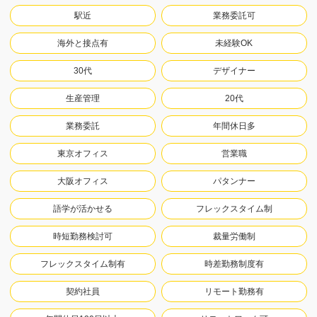
駅近
業務委託可
海外と接点有
未経験OK
30代
デザイナー
生産管理
20代
業務委託
年間休日多
東京オフィス
営業職
大阪オフィス
パタンナー
語学が活かせる
フレックスタイム制
時短勤務検討可
裁量労働制
フレックスタイム制有
時差勤務制度有
契約社員
リモート勤務有