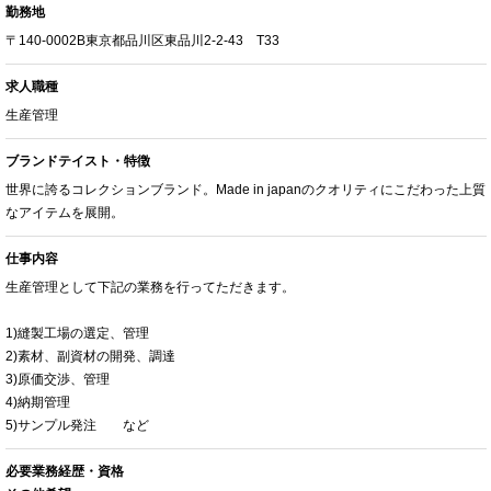
勤務地
〒140-0002B東京都品川区東品川2-2-43 T33
求人職種
生産管理
ブランドテイスト・特徴
世界に誇るコレクションブランド。Made in japanのクオリティにこだわった上質
なアイテムを展開。
仕事内容
生産管理として下記の業務を行ってただきます。
1)縫製工場の選定、管理
2)素材、副資材の開発、調達
3)原価交渉、管理
4)納期管理
5)サンプル発注 など
必要業務経歴・資格