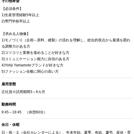
その他希望
【必須条件】
1)生産管理経験5年以上
2)専門学校卒以上
【求める人物像】
1)モノづくり（企画～原料、縫製）の流れを理解し、総合的視点から最適を図れ
る調整力がある方
2)コツコツと業務を進めることが好きな方
3)コミュニケーション能力に自信のある方
4)Yohji Yamamotoブランドが好きな方
5)ファッション全般に関心の高い方
雇用形態
正社員※試用期間3～6カ月
勤務時間
9:45～18:45 （休憩60分）
休日・休暇
日・祝・土（会社カレンダーによる）、年末年始、夏季、有給、慶弔、産休・育