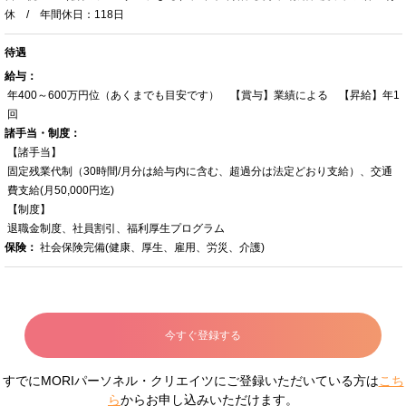
休 / 年間休日：118日
待遇
給与：
年400～600万円位（あくまでも目安です） 【賞与】業績による 【昇給】年1
回
諸手当・制度：
【諸手当】
固定残業代制（30時間/月分は給与内に含む、超過分は法定どおり支給）、交通
費支給(月50,000円迄)
【制度】
退職金制度、社員割引、福利厚生プログラム
保険：
社会保険完備(健康、厚生、雇用、労災、介護)
今すぐ登録する
すでにMORIパーソネル・クリエイツにご登録いただいている方は
こち
ら
からお申し込みいただけます。