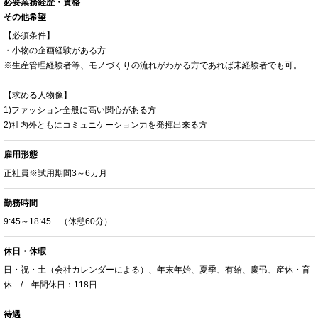
必要業務経歴・資格
その他希望
【必須条件】
・小物の企画経験がある方
※生産管理経験者等、モノづくりの流れがわかる方であれば未経験者でも可。
【求める人物像】
1)ファッション全般に高い関心がある方
2)社内外ともにコミュニケーション力を発揮出来る方
雇用形態
正社員※試用期間3～6カ月
勤務時間
9:45～18:45 （休憩60分）
休日・休暇
日・祝・土（会社カレンダーによる）、年末年始、夏季、有給、慶弔、産休・育
休 / 年間休日：118日
待遇