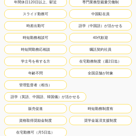
年間休日120日以上、駅近
専門業務型裁量労働制
スライド勤務可
中国駐在員
時差出勤可
語学（中国語）が活かせる
時短勤務相談可
40代歓迎
時短間勤務応相談
嘱託契約社員
学士号を有する方
在宅勤務制度（週2日迄）
年齢不問
全国店舗が対象
管理監督者（相当）
語学（英語、中国語、韓国儀）が活かせる
販売促進
時短勤務制度有
資格取得奨励金制度
奨学金返済支援制度
在宅勤務可（月5日迄）