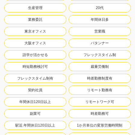
生産管理
20代
業務委託
年間休日多
東京オフィス
営業職
大阪オフィス
パタンナー
語学が活かせる
フレックスタイム制
時短勤務検討可
裁量労働制
フレックスタイム制有
時差勤務制度有
契約社員
リモート勤務有
年間休日120日以上
リモートワーク可
副業可
時差勤務可
駅近.年間休日120日以上
1か月単位の変形労働時間制