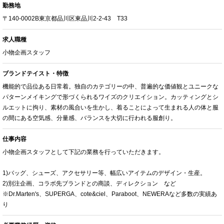
勤務地
〒140-0002B東京都品川区東品川2-2-43 T33
求人職種
小物企画スタッフ
ブランドテイスト・特徴
機能的で品位ある日常着。独自のカテゴリーの中、普遍的な価値観とユニークな
パターンメイキングで形づくられるワイズのクリエイション。カッティングとシ
ルエットに拘り、素材の風合いを生かし、着ることによって生まれる人の体と服
の間にある空気感、分量感、バランスを大切に行われる服創り。
仕事内容
小物企画スタッフとして下記の業務を行っていただきます。
1)バッグ、シューズ、アクセサリー等、幅広いアイテムのデザイン・生産。
2)別注企画、コラボ先ブランドとの商談、ディレクション など
※Dr.Marten's、SUPERGA、cote&ciel、Paraboot、NEWERAなど多数の実績あ
り