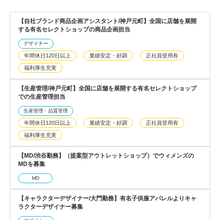
【自社ブランド商品企画アシスタント/神戸元町】全国に店舗を展開
する有名セレクトショップの商品企画担当
デザイナー
年間休日120日以上
業績安定・好調
正社員登用有
福利厚生充実
【生産管理/神戸元町】全国に店舗を展開する有名セレクトショップ
での生産管理担当
生産管理・品質管理
年間休日120日以上
業績安定・好調
正社員登用有
福利厚生充実
【MD/渋谷勤務】（提案型アウトレットショップ）でウィメンズの
MDを募集
MD
【キャラクターデザイナー/大門勤務】有名子供服アパレルよりキャ
ラクターデザイナー募集