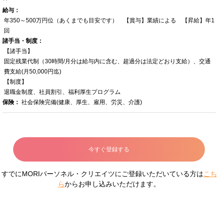
給与：
年350～500万円位（あくまでも目安です） 【賞与】業績による 【昇給】年1
回
諸手当・制度：
【諸手当】
固定残業代制（30時間/月分は給与内に含む、超過分は法定どおり支給）、交通
費支給(月50,000円迄)
【制度】
退職金制度、社員割引、福利厚生プログラム
保険：
社会保険完備(健康、厚生、雇用、労災、介護)
今すぐ登録する
すでにMORIパーソネル・クリエイツにご登録いただいている方は
こち
ら
からお申し込みいただけます。