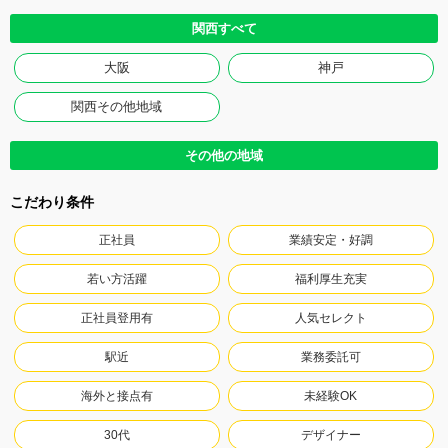
関西すべて
大阪
神戸
関西その他地域
その他の地域
こだわり条件
正社員
業績安定・好調
若い方活躍
福利厚生充実
正社員登用有
人気セレクト
駅近
業務委託可
海外と接点有
未経験OK
30代
デザイナー