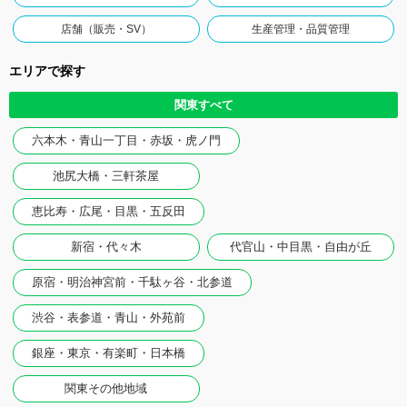
店舗（販売・SV）
生産管理・品質管理
エリアで探す
関東すべて
六本木・青山一丁目・赤坂・虎ノ門
池尻大橋・三軒茶屋
恵比寿・広尾・目黒・五反田
新宿・代々木
代官山・中目黒・自由が丘
原宿・明治神宮前・千駄ヶ谷・北参道
渋谷・表参道・青山・外苑前
銀座・東京・有楽町・日本橋
関東その他地域