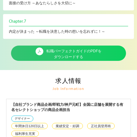
面接の受け方 ～あなたらしさを大切に～
Chapter.7
内定が決まった ～転職を決意した時の想いを忘れずに！～
転職パーフェクトガイドのPDFを
ダウンロードする
求人情報
Job Information
【自社ブランド商品企画/即戦力/神戸元町】全国に店舗を展開する有
名セレクトショップの商品企画担当
デザイナー
年間休日120日以上
業績安定・好調
正社員登用有
福利厚生充実