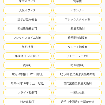
東京オフィス
営業職
大阪オフィス
パタンナー
語学が活かせる
フレックスタイム制
時短勤務検討可
裁量労働制
フレックスタイム制有
時差勤務制度有
契約社員
リモート勤務有
年間休日120日以上
リモートワーク可
副業可
時差勤務可
駅近.年間休日120日以上
1か月単位の変形労働時間制
年間休日120日以上、駅近
専門業務型裁量労働制
スライド勤務可
中国駐在員
時差出勤可
語学（中国語）が活かせる