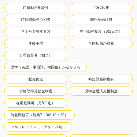
時短勤務相談可
40代歓迎
時短間勤務応相談
嘱託契約社員
学士号を有する方
在宅勤務制度（週2日迄）
年齢不問
全国店舗が対象
管理監督者（相当）
語学（英語、中国語、韓国儀）が活かせる
販売促進
時短勤務制度有
資格取得奨励金制度
奨学金返済支援制度
在宅勤務可（月5日迄）
時差勤務可（始業7：30~10：30）
フルフレックス（コアタイム無）