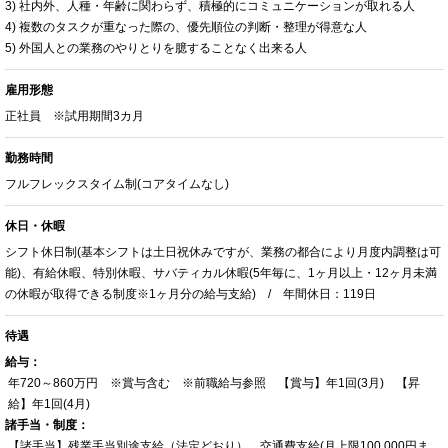
3) 社内外、人種・年齢に関わらず、積極的にコミュニケーションが取れる人
4) 複数のタスクが重なった際の、優先順位の判断・整理が得意な人
5) 外国人との業務のやりとりを臆することなく出来る人
雇用形態
正社員 ※試用期間3カ月
勤務時間
フルフレックスタイム制(コアタイムなし)
休日・休暇
シフト休日制(基本シフトは土日祝休みですが、業務の都合により月度内調整は可
能)、有給休暇、特別休暇、サバティカル休暇(5年毎に、1ヶ月以上・12ヶ月未満
の休暇が取得できる制度※1ヶ月分の給与支給) / 年間休日：119日
待遇
給与：
年720～860万円 ※賞与含む ※前職給与参照 【賞与】年1回(3月) 【昇
給】年1回(4月)
諸手当・制度：
【諸手当】残業手当別途支給（法定どおり）、交通費支給(月上限100,000円ま