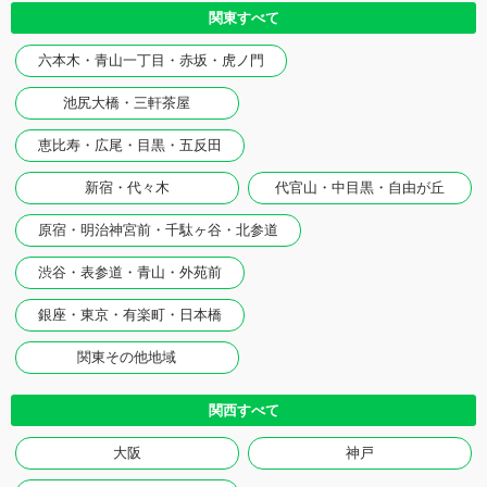
関東すべて
六本木・青山一丁目・赤坂・虎ノ門
池尻大橋・三軒茶屋
恵比寿・広尾・目黒・五反田
新宿・代々木
代官山・中目黒・自由が丘
原宿・明治神宮前・千駄ヶ谷・北参道
渋谷・表参道・青山・外苑前
銀座・東京・有楽町・日本橋
関東その他地域
関西すべて
大阪
神戸