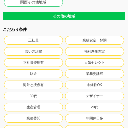
関西その他地域
その他の地域
こだわり条件
正社員
業績安定・好調
若い方活躍
福利厚生充実
正社員登用有
人気セレクト
駅近
業務委託可
海外と接点有
未経験OK
30代
デザイナー
生産管理
20代
業務委託
年間休日多