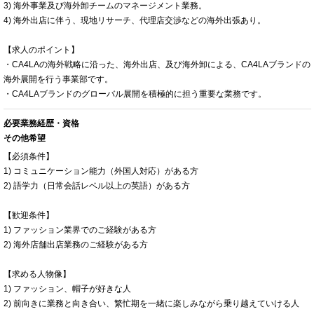
3) 海外事業及び海外卸チームのマネージメント業務。
4) 海外出店に伴う、現地リサーチ、代理店交渉などの海外出張あり。
【求人のポイント】
・CA4LAの海外戦略に沿った、海外出店、及び海外卸による、CA4LAブランドの
海外展開を行う事業部です。
・CA4LAブランドのグローバル展開を積極的に担う重要な業務です。
必要業務経歴・資格
その他希望
【必須条件】
1) コミュニケーション能力（外国人対応）がある方
2) 語学力（日常会話レベル以上の英語）がある方
【歓迎条件】
1) ファッション業界でのご経験がある方
2) 海外店舗出店業務のご経験がある方
【求める人物像】
1) ファッション、帽子が好きな人
2) 前向きに業務と向き合い、繁忙期を一緒に楽しみながら乗り越えていける人