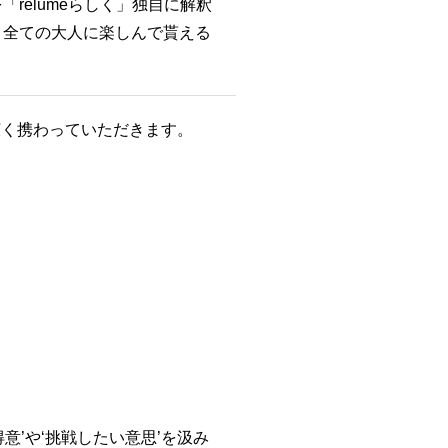
relumeらしく」独自に解釈
、全ての大人に楽しんで貰える
広く携わっていただきます。
意’や‘挑戦したい意思’を汲み