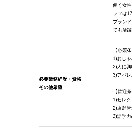
働く女性
ッフは1
ブランド
ても活躍
【必須条
1)おし
2)人に
3)アパ
必要業務経歴・資格
その他希望
【歓迎条
1)セレ
2)店舗
3)語学