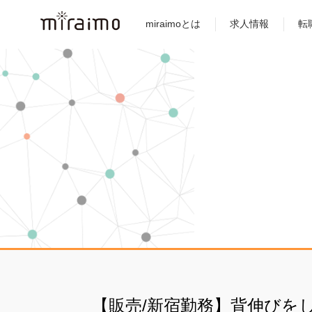
miraimoとは
求人情報
転
【販売/新宿勤務】背伸びを