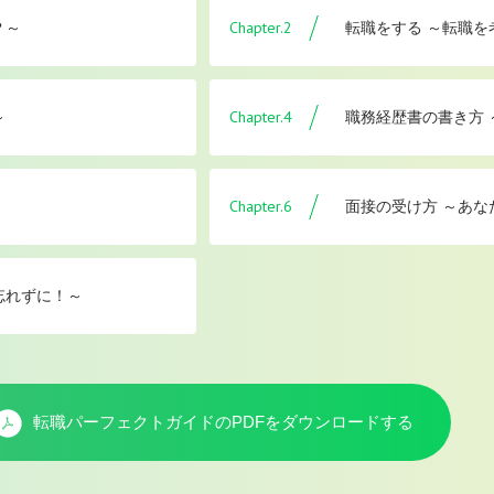
Chapter.2
？～
転職をする ～転職
Chapter.4
～
職務経歴書の書き方
Chapter.6
面接の受け方 ～あな
忘れずに！～
転職パーフェクトガイドのPDFを
ダウンロードする