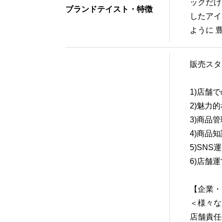
ックだけ
ブランドテイスト・特徴
したアイ
ように 
販売スタ
1)店舗
2)魅力
3)商品
4)商品
5)SN
6)店舗
【企業・
＜様々な
店舗責任