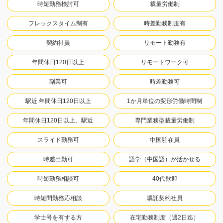
時短勤務検討可
裁量労働制
フレックスタイム制有
時差勤務制度有
契約社員
リモート勤務有
年間休日120日以上
リモートワーク可
副業可
時差勤務可
駅近.年間休日120日以上
1か月単位の変形労働時間制
年間休日120日以上、駅近
専門業務型裁量労働制
スライド勤務可
中国駐在員
時差出勤可
語学（中国語）が活かせる
時短勤務相談可
40代歓迎
時短間勤務応相談
嘱託契約社員
学士号を有する方
在宅勤務制度（週2日迄）