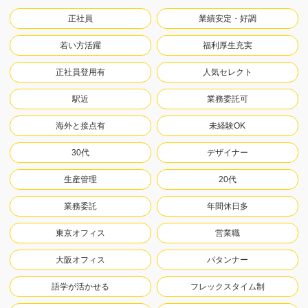
正社員
業績安定・好調
若い方活躍
福利厚生充実
正社員登用有
人気セレクト
駅近
業務委託可
海外と接点有
未経験OK
30代
デザイナー
生産管理
20代
業務委託
年間休日多
東京オフィス
営業職
大阪オフィス
パタンナー
語学が活かせる
フレックスタイム制