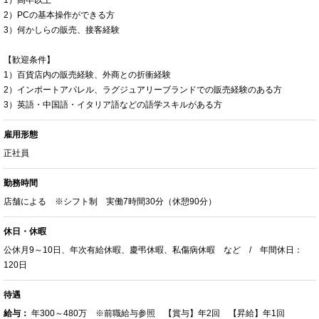
2）PCの基本操作ができる方
3）何かしらの販売、接客経験
【歓迎条件】
1）百貨店内の販売経験、外商との折衝経験
2）インポートアパレル、ラグジュアリーブランドでの販売経験のある方
3）英語・中国語・イタリア語などの語学スキルがある方
雇用形態
正社員
勤務時間
店舗による ※シフト制 実働7時間30分（休憩90分）
休日・休暇
公休月9～10日、年次有給休暇、慶弔休暇、私傷病休暇 など / 年間休日：
120日
待遇
給与：
年300～480万 ※前職給与参照 【賞与】年2回 【昇給】年1回