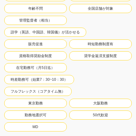
年齢不問
全国店舗が対象
管理監督者（相当）
語学（英語、中国語、韓国儀）が活かせる
販売促進
時短勤務制度有
資格取得奨励金制度
奨学金返済支援制度
在宅勤務可（月5日迄）
時差勤務可（始業7：30~10：30）
フルフレックス（コアタイム無）
東京勤務
大阪勤務
勤務地選択可
50代歓迎
MD