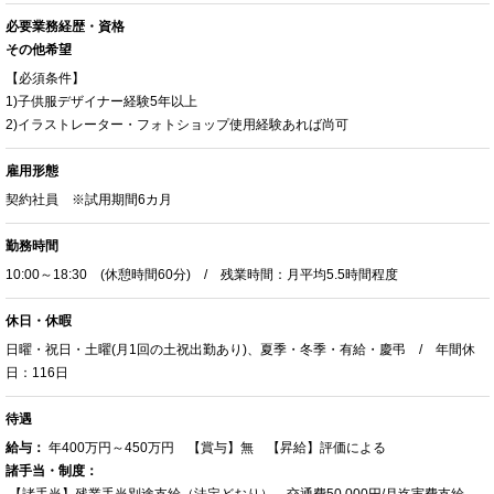
必要業務経歴・資格
その他希望
【必須条件】
1)子供服デザイナー経験5年以上
2)イラストレーター・フォトショップ使用経験あれば尚可
雇用形態
契約社員 ※試用期間6カ月
勤務時間
10:00～18:30 (休憩時間60分) / 残業時間：月平均5.5時間程度
休日・休暇
日曜・祝日・土曜(月1回の土祝出勤あり)、夏季・冬季・有給・慶弔 / 年間休
日：116日
待遇
給与：
年400万円～450万円 【賞与】無 【昇給】評価による
諸手当・制度：
【諸手当】残業手当別途支給（法定どおり）、交通費50,000円/月迄実費支給