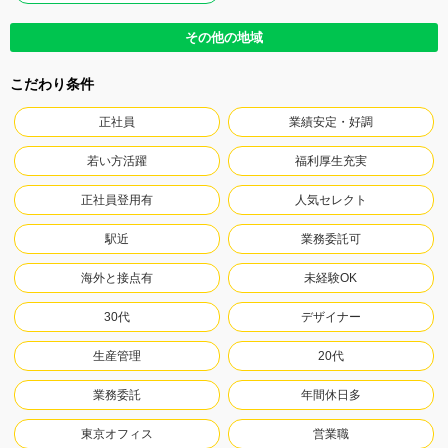
その他の地域
こだわり条件
正社員
業績安定・好調
若い方活躍
福利厚生充実
正社員登用有
人気セレクト
駅近
業務委託可
海外と接点有
未経験OK
30代
デザイナー
生産管理
20代
業務委託
年間休日多
東京オフィス
営業職