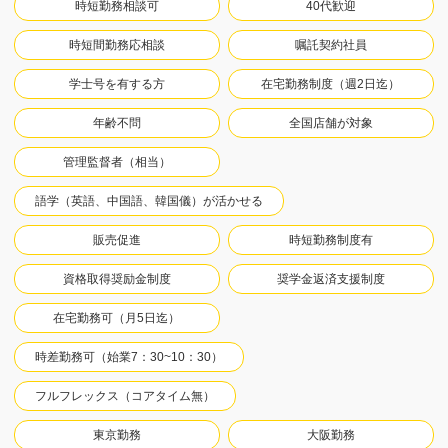
時短勤務相談可
40代歓迎
時短間勤務応相談
嘱託契約社員
学士号を有する方
在宅勤務制度（週2日迄）
年齢不問
全国店舗が対象
管理監督者（相当）
語学（英語、中国語、韓国儀）が活かせる
販売促進
時短勤務制度有
資格取得奨励金制度
奨学金返済支援制度
在宅勤務可（月5日迄）
時差勤務可（始業7：30~10：30）
フルフレックス（コアタイム無）
東京勤務
大阪勤務