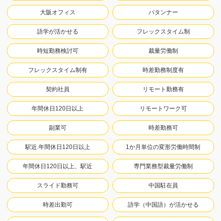
大阪オフィス
パタンナー
語学が活かせる
フレックスタイム制
時短勤務検討可
裁量労働制
フレックスタイム制有
時差勤務制度有
契約社員
リモート勤務有
年間休日120日以上
リモートワーク可
副業可
時差勤務可
駅近.年間休日120日以上
1か月単位の変形労働時間制
年間休日120日以上、駅近
専門業務型裁量労働制
スライド勤務可
中国駐在員
時差出勤可
語学（中国語）が活かせる