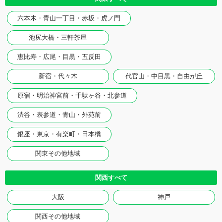
六本木・青山一丁目・赤坂・虎ノ門
池尻大橋・三軒茶屋
恵比寿・広尾・目黒・五反田
新宿・代々木
代官山・中目黒・自由が丘
原宿・明治神宮前・千駄ヶ谷・北参道
渋谷・表参道・青山・外苑前
銀座・東京・有楽町・日本橋
関東その他地域
関西すべて
大阪
神戸
関西その他地域