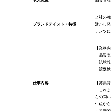
求人職種
品質管理
当社の強
ブランドテイスト・特徴
活かし発
テンツ
【業務内
・品質表
・試験報
・認定検
仕事内容
【募集背
・これま
らの問い
生産から
・将来的