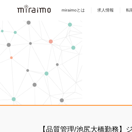
miraimoとは
求人情報
転
【品質管理/池尻大橋勤務】