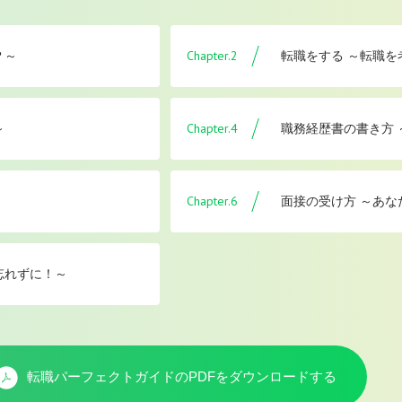
Chapter.2
？～
転職をする ～転職
Chapter.4
～
職務経歴書の書き方
Chapter.6
面接の受け方 ～あな
忘れずに！～
転職パーフェクトガイドのPDFを
ダウンロードする