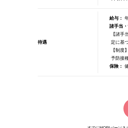
給与：
諸手当・
【諸手
待遇
定に基
【制度
予防接
保険：
すでにMORIパーソ