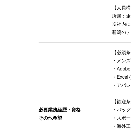
【人員構
所属：企
※社内に
新潟のテ
【必須条
・メンズ
・Adob
・Exc
・アパレ
【歓迎条
必要業務経歴・資格
・バッグ
その他希望
・スポー
・海外工