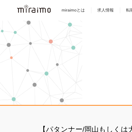
miraimoとは
求人情報
転
【パタンナー/岡山もしくは