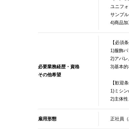
ユニフォ
サンプル
4)商品
【必須条
1)服飾
2)アパ
必要業務経歴・資格
3)基本的
その他希望
【歓迎条
1)ミシ
2)主体
雇用形態
正社員（