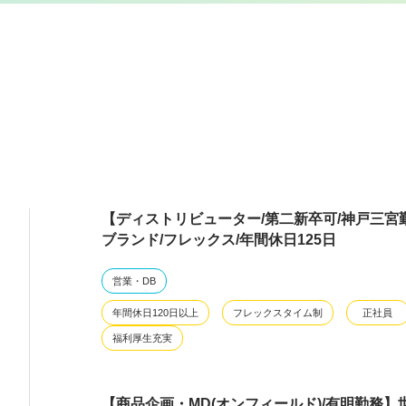
【ディストリビューター/第二新卒可/神戸三宮
ブランド/フレックス/年間休日125日
営業・DB
年間休日120日以上
フレックスタイム制
正社員
福利厚生充実
【商品企画・MD(オンフィールド)/有明勤務