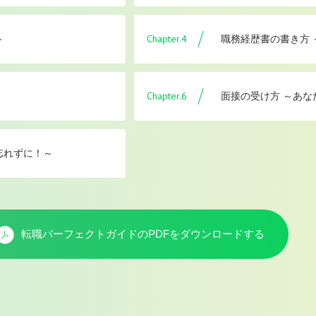
Chapter.4
～
職務経歴書の書き方
Chapter.6
面接の受け方 ～あな
忘れずに！～
転職パーフェクトガイドのPDFを
ダウンロードする