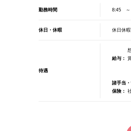
勤務時間
8:45 
休日・休暇
休日休暇
想
給与：
待遇
諸手当・
保険：