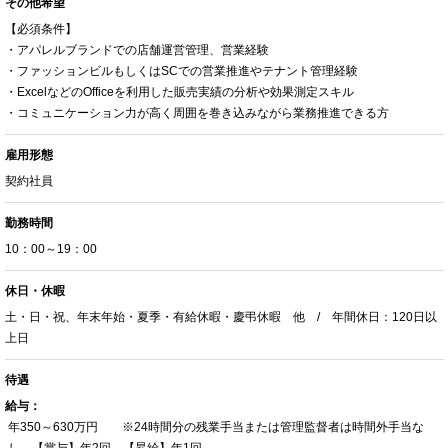
その他希望
【必須条件】
・アパレルブランドでの店舗運営管理、営業経験
・ファッションビルもしくはSCでの営業推進やテナント管理経験
・ExcelなどのOfficeを利用した販売実績の分析や効果測定スキル
・コミュニケーション力が高く周囲を巻き込みながら業務推進できる方
雇用形態
契約社員
勤務時間
10：00～19：00
休日・休暇
土・日・祝、年末年始・夏季・有給休暇・慶弔休暇 他 / 年間休日：120日以
上日
待遇
給与：
年350～630万円 ※24時間分の残業手当または管理監督者は時間外手当な
し 【賞与】年2回 【昇給】年1回