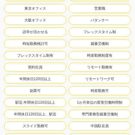
東京オフィス
営業職
大阪オフィス
パタンナー
語学が活かせる
フレックスタイム制
時短勤務検討可
裁量労働制
フレックスタイム制有
時差勤務制度有
契約社員
リモート勤務有
年間休日120日以上
リモートワーク可
副業可
時差勤務可
駅近.年間休日120日以上
1か月単位の変形労働時間制
年間休日120日以上、駅近
専門業務型裁量労働制
スライド勤務可
中国駐在員