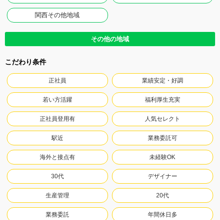
関西その他地域
その他の地域
こだわり条件
正社員
業績安定・好調
若い方活躍
福利厚生充実
正社員登用有
人気セレクト
駅近
業務委託可
海外と接点有
未経験OK
30代
デザイナー
生産管理
20代
業務委託
年間休日多