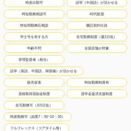
時差出勤可
語学（中国語）が活かせる
時短勤務相談可
40代歓迎
時短間勤務応相談
嘱託契約社員
学士号を有する方
在宅勤務制度（週2日迄）
年齢不問
全国店舗が対象
管理監督者（相当）
語学（英語、中国語、韓国儀）が活かせる
販売促進
時短勤務制度有
資格取得奨励金制度
奨学金返済支援制度
在宅勤務可（月5日迄）
時差勤務可（始業7：30~10：30）
フルフレックス（コアタイム無）