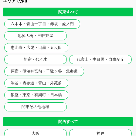
エリアで探す
関東すべて
六本木・青山一丁目・赤坂・虎ノ門
池尻大橋・三軒茶屋
恵比寿・広尾・目黒・五反田
新宿・代々木
代官山・中目黒・自由が丘
原宿・明治神宮前・千駄ヶ谷・北参道
渋谷・表参道・青山・外苑前
銀座・東京・有楽町・日本橋
関東その他地域
関西すべて
大阪
神戸