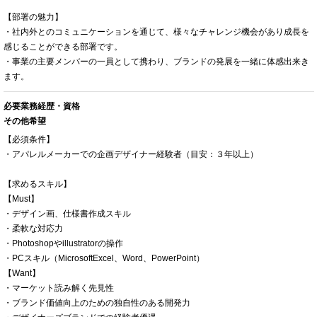
【部署の魅力】
・社内外とのコミュニケーションを通じて、様々なチャレンジ機会があり成長を
感じることができる部署です。
・事業の主要メンバーの一員として携わり、ブランドの発展を一緒に体感出来き
ます。
必要業務経歴・資格
その他希望
【必須条件】
・アパレルメーカーでの企画デザイナー経験者（目安：３年以上）
【求めるスキル】
【Must】
・デザイン画、仕様書作成スキル
・柔軟な対応力
・Photoshopやillustratorの操作
・PCスキル（MicrosoftExcel、Word、PowerPoint）
【Want】
・マーケット読み解く先見性
・ブランド価値向上のための独自性のある開発力