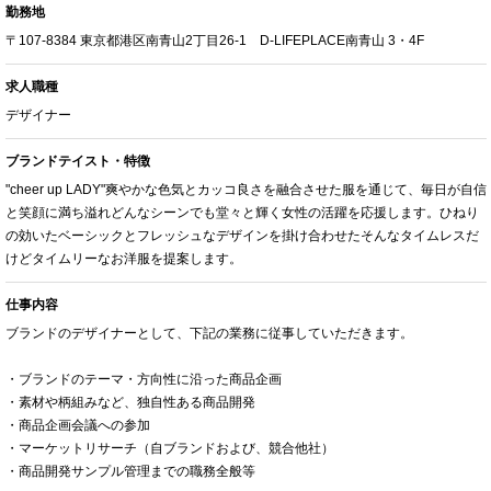
勤務地
〒107-8384 東京都港区南青山2丁目26-1 D-LIFEPLACE南青山 3・4F
求人職種
デザイナー
ブランドテイスト・特徴
"cheer up LADY"爽やかな色気とカッコ良さを融合させた服を通じて、毎日が自信
と笑顔に満ち溢れどんなシーンでも堂々と輝く女性の活躍を応援します。ひねり
の効いたベーシックとフレッシュなデザインを掛け合わせたそんなタイムレスだ
けどタイムリーなお洋服を提案します。
仕事内容
ブランドのデザイナーとして、下記の業務に従事していただきます。
・ブランドのテーマ・方向性に沿った商品企画
・素材や柄組みなど、独自性ある商品開発
・商品企画会議への参加
・マーケットリサーチ（自ブランドおよび、競合他社）
・商品開発サンプル管理までの職務全般等