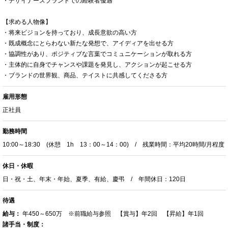
・デザイナーズブランドでの経験者優遇
【求める人物像】
・将来ビジョンを持っており、成長意欲の高い方
・既成概念にとらわない新たな発想で、アイディアを出せる方
・協調性があり、ポジティブな言葉でコミュニケーションが取れる方
・主体的に自身でチャンスや課題を発見し、アクションが起こせる方
・ブランドの世界観、商品、テイストに共感してくださる方
雇用形態
正社員
勤務時間
10:00～18:30 (休憩 1h 13：00～14：00) / 残業時間：平均20時間/月程度
休日・休暇
日・祝・土、年末・年始、夏季、有給、慶弔 / 年間休日：120日
待遇
給与：
年450～650万 ※前職給与参照 【賞与】年2回 【昇給】年1回
諸手当・制度：