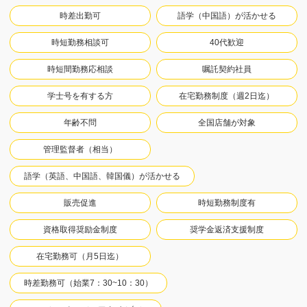
時差出勤可
語学（中国語）が活かせる
時短勤務相談可
40代歓迎
時短間勤務応相談
嘱託契約社員
学士号を有する方
在宅勤務制度（週2日迄）
年齢不問
全国店舗が対象
管理監督者（相当）
語学（英語、中国語、韓国儀）が活かせる
販売促進
時短勤務制度有
資格取得奨励金制度
奨学金返済支援制度
在宅勤務可（月5日迄）
時差勤務可（始業7：30~10：30）