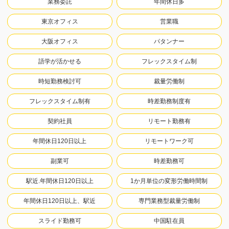
業務委託
年間休日多
東京オフィス
営業職
大阪オフィス
パタンナー
語学が活かせる
フレックスタイム制
時短勤務検討可
裁量労働制
フレックスタイム制有
時差勤務制度有
契約社員
リモート勤務有
年間休日120日以上
リモートワーク可
副業可
時差勤務可
駅近.年間休日120日以上
1か月単位の変形労働時間制
年間休日120日以上、駅近
専門業務型裁量労働制
スライド勤務可
中国駐在員