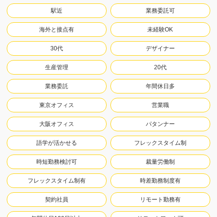
駅近
業務委託可
海外と接点有
未経験OK
30代
デザイナー
生産管理
20代
業務委託
年間休日多
東京オフィス
営業職
大阪オフィス
パタンナー
語学が活かせる
フレックスタイム制
時短勤務検討可
裁量労働制
フレックスタイム制有
時差勤務制度有
契約社員
リモート勤務有