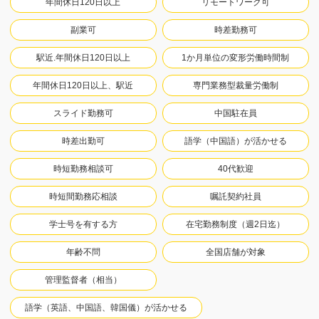
年間休日120日以上
リモートワーク可
副業可
時差勤務可
駅近.年間休日120日以上
1か月単位の変形労働時間制
年間休日120日以上、駅近
専門業務型裁量労働制
スライド勤務可
中国駐在員
時差出勤可
語学（中国語）が活かせる
時短勤務相談可
40代歓迎
時短間勤務応相談
嘱託契約社員
学士号を有する方
在宅勤務制度（週2日迄）
年齢不問
全国店舗が対象
管理監督者（相当）
語学（英語、中国語、韓国儀）が活かせる