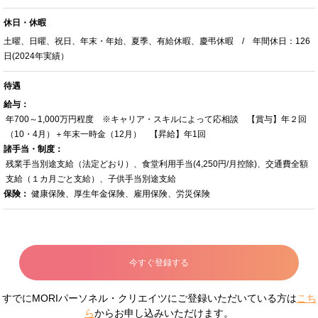
休日・休暇
土曜、日曜、祝日、年末・年始、夏季、有給休暇、慶弔休暇 / 年間休日：126
日(2024年実績）
待遇
給与：
年700～1,000万円程度 ※キャリア・スキルによって応相談 【賞与】年２回
（10・4月）＋年末一時金（12月） 【昇給】年1回
諸手当・制度：
残業手当別途支給（法定どおり）、食堂利用手当(4,250円/月控除)、交通費全額
支給（１カ月ごと支給）、子供手当別途支給
保険：
健康保険、厚生年金保険、雇用保険、労災保険
今すぐ登録する
すでにMORIパーソネル・クリエイツにご登録いただいている方は
こち
ら
からお申し込みいただけます。