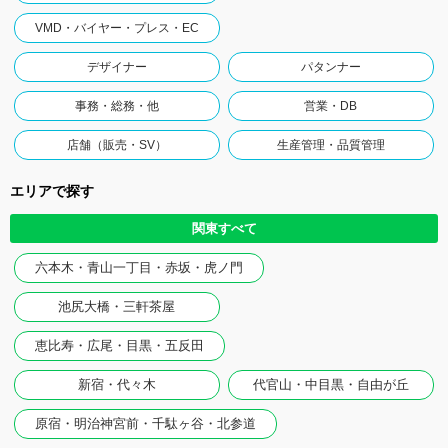
VMD・バイヤー・プレス・EC
デザイナー
パタンナー
事務・総務・他
営業・DB
店舗（販売・SV）
生産管理・品質管理
エリアで探す
関東すべて
六本木・青山一丁目・赤坂・虎ノ門
池尻大橋・三軒茶屋
恵比寿・広尾・目黒・五反田
新宿・代々木
代官山・中目黒・自由が丘
原宿・明治神宮前・千駄ヶ谷・北参道