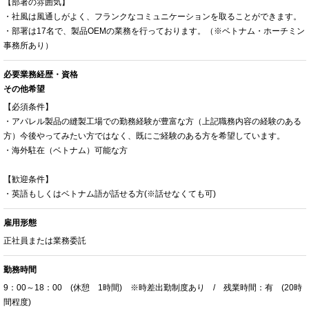
【部署の雰囲気】
・社風は風通しがよく、フランクなコミュニケーションを取ることができます。
・部署は17名で、製品OEMの業務を行っております。（※ベトナム・ホーチミン
事務所あり）
必要業務経歴・資格
その他希望
【必須条件】
・アパレル製品の縫製工場での勤務経験が豊富な方（上記職務内容の経験のある
方）今後やってみたい方ではなく、既にご経験のある方を希望しています。
・海外駐在（ベトナム）可能な方
【歓迎条件】
・英語もしくはベトナム語が話せる方(※話せなくても可)
雇用形態
正社員または業務委託
勤務時間
9：00～18：00 (休憩 1時間) ※時差出勤制度あり / 残業時間：有 (20時
間程度)