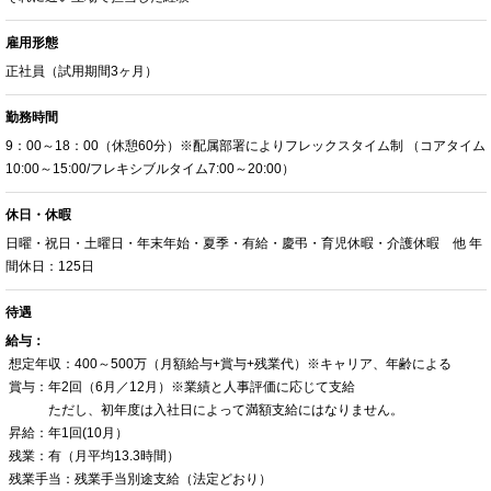
雇用形態
正社員（試用期間3ヶ月）
勤務時間
9：00～18：00（休憩60分）※配属部署によりフレックスタイム制 （コアタイム
10:00～15:00/フレキシブルタイム7:00～20:00）
休日・休暇
日曜・祝日・土曜日・年末年始・夏季・有給・慶弔・育児休暇・介護休暇 他 年
間休日：125日
待遇
給与：
想定年収：400～500万（月額給与+賞与+残業代）※キャリア、年齢による
賞与：年2回（6月／12月）※業績と人事評価に応じて支給
ただし、初年度は入社日によって満額支給にはなりません。
昇給：年1回(10月）
残業：有（月平均13.3時間）
残業手当：残業手当別途支給（法定どおり）