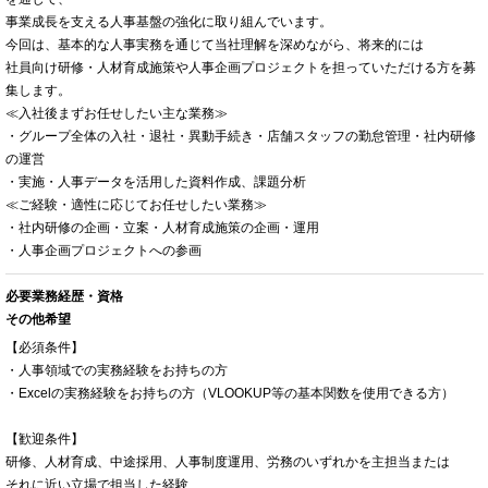
事業成長を支える人事基盤の強化に取り組んでいます。
今回は、基本的な人事実務を通じて当社理解を深めながら、将来的には
社員向け研修・人材育成施策や人事企画プロジェクトを担っていただける方を募
集します。
≪入社後まずお任せしたい主な業務≫
・グループ全体の入社・退社・異動手続き・店舗スタッフの勤怠管理・社内研修
の運営
・実施・人事データを活用した資料作成、課題分析
≪ご経験・適性に応じてお任せしたい業務≫
・社内研修の企画・立案・人材育成施策の企画・運用
・人事企画プロジェクトへの参画
必要業務経歴・資格
その他希望
【必須条件】
・人事領域での実務経験をお持ちの方
・Excelの実務経験をお持ちの方（VLOOKUP等の基本関数を使用できる方）
【歓迎条件】
研修、人材育成、中途採用、人事制度運用、労務のいずれかを主担当または
それに近い立場で担当した経験