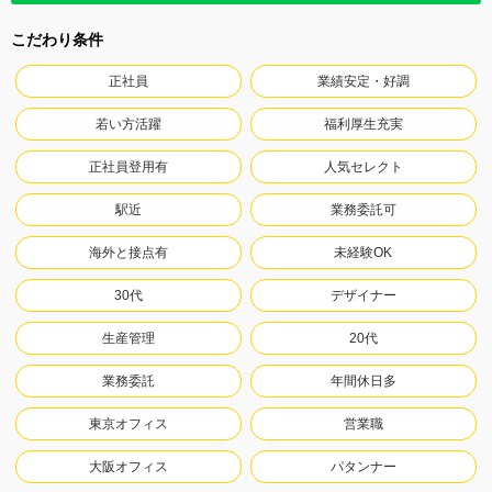
こだわり条件
正社員
業績安定・好調
若い方活躍
福利厚生充実
正社員登用有
人気セレクト
駅近
業務委託可
海外と接点有
未経験OK
30代
デザイナー
生産管理
20代
業務委託
年間休日多
東京オフィス
営業職
大阪オフィス
パタンナー