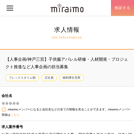
相談する
メニュー開閉
求人情報
Job Information
【人事企画/神戸三宮】子供服アパレル研修・人材開発・プロジェ
クト推進など人事企画の担当募集
フレックスタイム制
正社員
福利厚生充実
会社名
※※※※※
miraimoメンバーになると会社名などの全ての情報を見ることができます。miraimoメンバー
登録は
こちら
求人案件番号