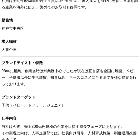
社員は平均年齢35歳の若手社員活躍中の企業。 国内産業を海外に発信。日本が誇
る産業を海外に伝え、 海外でのお取引も好調です。
勤務地
神戸市中央区
求人職種
人事企画
ブランドテイスト・特徴
98年に起業。創業当時は卸業務中心でしたが現在は直営店も全国に展開。ベビ
ー、子供服以外に生活雑貨、知育玩具、キッズコスメに至るまで多様な提案を行
っております。
ブランドターゲット
子供（ベビー、トドラー、ジュニア）
仕事内容
当社は今後、売上300億円規模の企業を目指す成長フェーズにあります。
その実現に向け、人事企画部では、社員向け研修・人材育成施策・制度運用改善
を通じて、