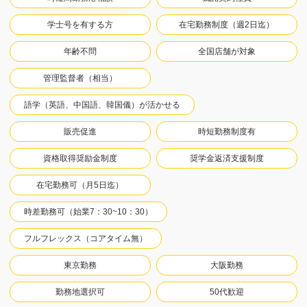
学士号を有する方
在宅勤務制度（週2日迄）
年齢不問
全国店舗が対象
管理監督者（相当）
語学（英語、中国語、韓国儀）が活かせる
販売促進
時短勤務制度有
資格取得奨励金制度
奨学金返済支援制度
在宅勤務可（月5日迄）
時差勤務可（始業7：30~10：30）
フルフレックス（コアタイム無）
東京勤務
大阪勤務
勤務地選択可
50代歓迎