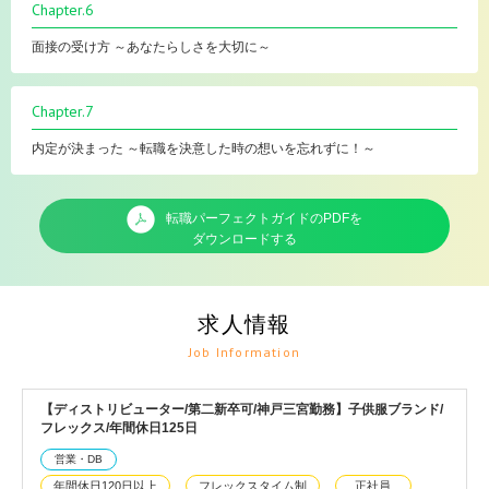
Chapter.6
面接の受け方 ～あなたらしさを大切に～
Chapter.7
内定が決まった ～転職を決意した時の想いを忘れずに！～
転職パーフェクトガイドのPDFを
ダウンロードする
求人情報
Job Information
【ディストリビューター/第二新卒可/神戸三宮勤務】子供服ブランド/
フレックス/年間休日125日
営業・DB
年間休日120日以上
フレックスタイム制
正社員