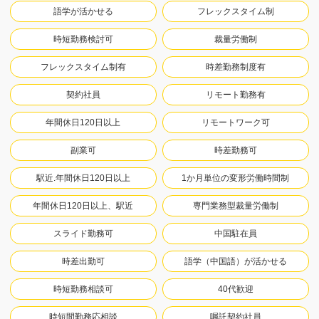
語学が活かせる
フレックスタイム制
時短勤務検討可
裁量労働制
フレックスタイム制有
時差勤務制度有
契約社員
リモート勤務有
年間休日120日以上
リモートワーク可
副業可
時差勤務可
駅近.年間休日120日以上
1か月単位の変形労働時間制
年間休日120日以上、駅近
専門業務型裁量労働制
スライド勤務可
中国駐在員
時差出勤可
語学（中国語）が活かせる
時短勤務相談可
40代歓迎
時短間勤務応相談
嘱託契約社員