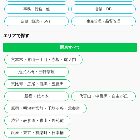
事務・総務・他
営業・DB
店舗（販売・SV）
生産管理・品質管理
エリアで探す
関東すべて
六本木・青山一丁目・赤坂・虎ノ門
池尻大橋・三軒茶屋
恵比寿・広尾・目黒・五反田
新宿・代々木
代官山・中目黒・自由が丘
原宿・明治神宮前・千駄ヶ谷・北参道
渋谷・表参道・青山・外苑前
銀座・東京・有楽町・日本橋