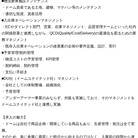
■物流倉庫施設メンテナンス
・ドーム資産である土地、建物、マテハン等のメンテナンス
・適切な投資、資産活用
■入出庫オペレーションマネジメント
・ECやダイレクト部門、営業、在庫マネジメント、品質管理チームといった社内
の関係部署と連携しながら、QCD(Quality/Cost/Delivery)の最適化を図るための業
務マネジメント
・既存入出庫オペレーションの改善案の企画や要件定義、設計、実行
■予算管理/契約管理
・物流コストの予実管理、KPI管理
・契約締結、契約管理
・支払い手続き
■DU社（ドームユナイテッド社）マネジメント
・会社としての体制整備、組織強化
・予算管理
・アンダーアーマー事業のみならず、外販も実施しており、そのマネジメントを
ドームユナイテッド社と連携し実施
【求人の魅力】
・ドームは自社で商品企画・開発している商品もあり、生産管理・発注は全て実
施。
そのため、単に倉庫に着荷した時点から始まるのではなく、入庫前の段階から連