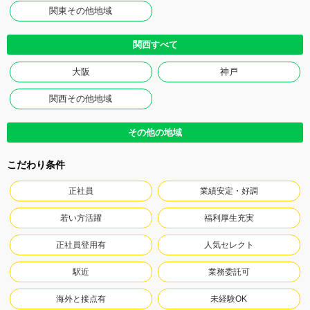
関東その他地域
関西すべて
大阪
神戸
関西その他地域
その他の地域
こだわり条件
正社員
業績安定・好調
若い方活躍
福利厚生充実
正社員登用有
人気セレクト
駅近
業務委託可
海外と接点有
未経験OK