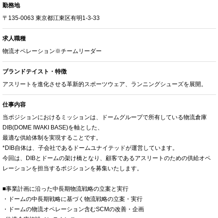
勤務地
〒135-0063 東京都江東区有明1-3-33
求人職種
物流オペレーション※チームリーダー
ブランドテイスト・特徴
アスリートを進化させる革新的スポーツウェア、ランニングシューズを展開。
仕事内容
当ポジションにおけるミッションは、ドームグループで所有している物流倉庫
DIB(DOME IWAKI BASE)を軸とした、
最適な供給体制を実現することです。
*DIB自体は、子会社であるドームユナイテッドが運営しています。
今回は、DIBとドームの架け橋となり、顧客であるアスリートのための供給オペ
レーションを担当するポジションを募集いたします。
■事業計画に沿った中長期物流戦略の立案と実行
・ドームの中長期戦略に基づく物流戦略の立案・実行
・ドームの物流オペレーション含むSCMの改善・企画