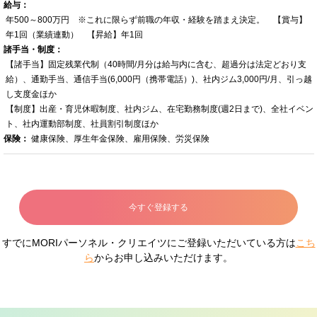
給与：
年500～800万円 ※これに限らず前職の年収・経験を踏まえ決定。 【賞与】
年1回（業績連動） 【昇給】年1回
諸手当・制度：
【諸手当】固定残業代制（40時間/月分は給与内に含む、超過分は法定どおり支
給）、通勤手当、通信手当(6,000円（携帯電話）)、社内ジム3,000円/月、引っ越
し支度金ほか
【制度】出産・育児休暇制度、社内ジム、在宅勤務制度(週2日まで)、全社イベン
ト、社内運動部制度、社員割引制度ほか
保険：
健康保険、厚生年金保険、雇用保険、労災保険
今すぐ登録する
すでにMORIパーソネル・クリエイツにご登録いただいている方は
こち
ら
からお申し込みいただけます。