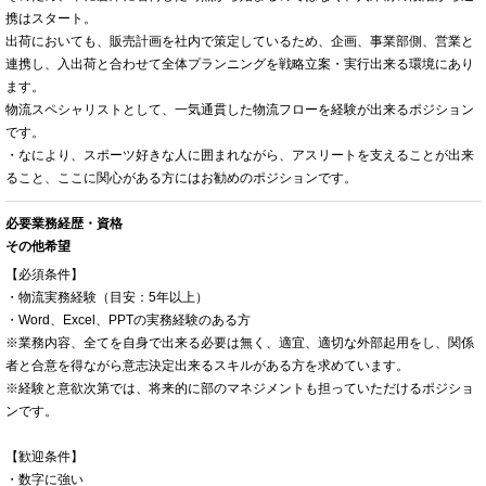
携はスタート。
出荷においても、販売計画を社内で策定しているため、企画、事業部側、営業と
連携し、入出荷と合わせて全体プランニングを戦略立案・実行出来る環境にあり
ます。
物流スペシャリストとして、一気通貫した物流フローを経験が出来るポジション
です。
・なにより、スポーツ好きな人に囲まれながら、アスリートを支えることが出来
ること、ここに関心がある方にはお勧めのポジションです。
必要業務経歴・資格
その他希望
【必須条件】
・物流実務経験（目安：5年以上）
・Word、Excel、PPTの実務経験のある方
※業務内容、全てを自身で出来る必要は無く、適宜、適切な外部起用をし、関係
者と合意を得ながら意志決定出来るスキルがある方を求めています。
※経験と意欲次第では、将来的に部のマネジメントも担っていただけるポジショ
ンです。
【歓迎条件】
・数字に強い