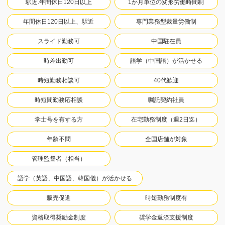
駅近.年間休日120日以上
1か月単位の変形労働時間制
年間休日120日以上、駅近
専門業務型裁量労働制
スライド勤務可
中国駐在員
時差出勤可
語学（中国語）が活かせる
時短勤務相談可
40代歓迎
時短間勤務応相談
嘱託契約社員
学士号を有する方
在宅勤務制度（週2日迄）
年齢不問
全国店舗が対象
管理監督者（相当）
語学（英語、中国語、韓国儀）が活かせる
販売促進
時短勤務制度有
資格取得奨励金制度
奨学金返済支援制度