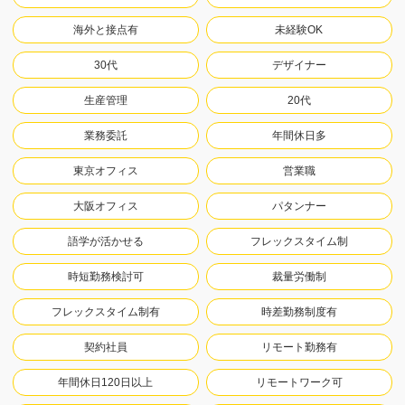
海外と接点有
未経験OK
30代
デザイナー
生産管理
20代
業務委託
年間休日多
東京オフィス
営業職
大阪オフィス
パタンナー
語学が活かせる
フレックスタイム制
時短勤務検討可
裁量労働制
フレックスタイム制有
時差勤務制度有
契約社員
リモート勤務有
年間休日120日以上
リモートワーク可