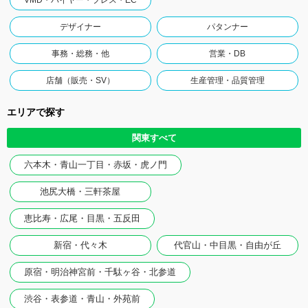
VMD・バイヤー・プレス・EC
デザイナー
パタンナー
事務・総務・他
営業・DB
店舗（販売・SV）
生産管理・品質管理
エリアで探す
関東すべて
六本木・青山一丁目・赤坂・虎ノ門
池尻大橋・三軒茶屋
恵比寿・広尾・目黒・五反田
新宿・代々木
代官山・中目黒・自由が丘
原宿・明治神宮前・千駄ヶ谷・北参道
渋谷・表参道・青山・外苑前