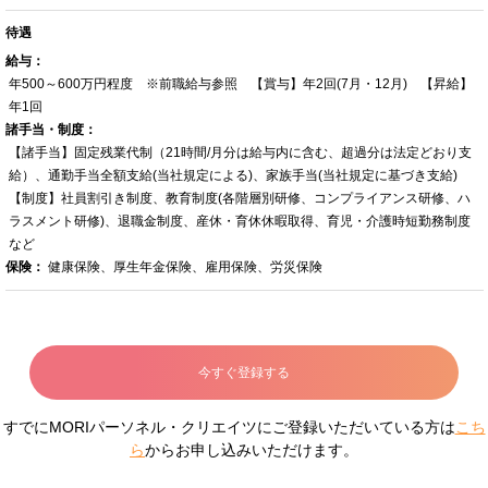
待遇
給与：
年500～600万円程度 ※前職給与参照 【賞与】年2回(7月・12月) 【昇給】
年1回
諸手当・制度：
【諸手当】固定残業代制（21時間/月分は給与内に含む、超過分は法定どおり支
給）、通勤手当全額支給(当社規定による)、家族手当(当社規定に基づき支給)
【制度】社員割引き制度、教育制度(各階層別研修、コンプライアンス研修、ハ
ラスメント研修)、退職金制度、産休・育休休暇取得、育児・介護時短勤務制度
など
保険：
健康保険、厚生年金保険、雇用保険、労災保険
今すぐ登録する
すでにMORIパーソネル・クリエイツにご登録いただいている方は
こち
ら
からお申し込みいただけます。