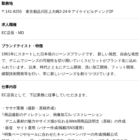
勤務地
〒141-8255 東京都品川区上大崎2-24-9 アイケイビルディング2F
求人職種
EC店長・MD
ブランドテイスト・特徴
1961年にスタートした日本発のジーンズブランドです。 新しい発想、自由な発想
で、デニムでジーンズの可能性を切り開いていくスピリットがブランド名に込め
られています。 以来、時代とともにデニム開発、洗い加工開発、フィット開発、
縫製技術開発等を行い、常に新しいジーンズを創りつづけています。
仕事内容
EC店長として、下記業務に従事していただきます。
・ササゲ業務（撮影・原稿作成）
└商品撮影のディレクション、画像加工/レジストレーション
デニム素材の魅力やサイズ感が伝わるWeb用商品説明文（原稿）の作成
・販促 サイト運用（バナー作成/掲載/SNS運用）
└特集ページやセールに合わせたキャンペーンバナーの作成/掲載公式