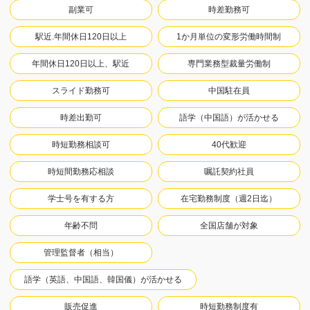
副業可
時差勤務可
駅近.年間休日120日以上
1か月単位の変形労働時間制
年間休日120日以上、駅近
専門業務型裁量労働制
スライド勤務可
中国駐在員
時差出勤可
語学（中国語）が活かせる
時短勤務相談可
40代歓迎
時短間勤務応相談
嘱託契約社員
学士号を有する方
在宅勤務制度（週2日迄）
年齢不問
全国店舗が対象
管理監督者（相当）
語学（英語、中国語、韓国儀）が活かせる
販売促進
時短勤務制度有