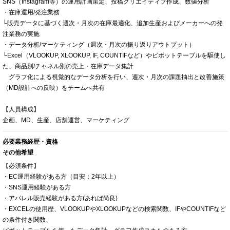
SNS（Instagram等）の運用計画策定、投稿クリエイティブ作成、数値分析
・在庫運用/発注業務
└販売データに基づく週次・月次の在庫最適化、追加生産およびメーカーへの発
注業務の実施
・データ分析/マーケティング（週次・月次の振り返りアウトプット）
└Excel（VLOOKUP, XLOOKUP, IF, COUNTIFなど）やピボットテーブルを駆使し
た、商品別/チャネル別の売上・在庫データ集計
グラフ化による視覚的なデータ分析を行い、週次・月次の課題抽出と改善施策
（MD設計への反映）をチームへ共有
【人員構成】
企画、MD、生産、店舗運営、マーケティング
必要業務経歴・資格
その他希望
【必須条件】
・EC運用経験がある方（目安：2年以上）
・SNS運用経験がある方
・アパレル販売経験がある方(あれば尚良)
・EXCELの使用歴、VLOOKUPやXLOOKUPなどの検索関数、IFやCOUNTIFなど
の条件付き関数、