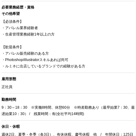
必要業務経歴・資格
その他希望
【必須条件】
・アパレル業界経験者
・生産管理業務経験1年以上の方
【歓迎条件】
・アパレル販売経験のある方
・Photoshop/illustratorスキルあれば尚可
・ルミネに出店しているブランドでの経験がある方
雇用形態
正社員
勤務時間
9：30～18：30 ※実働8時間、休憩60分 ※時差勤務あり（最早始業7：30、最
遅始業10：30） / 残業時間：有(全社平均14時間)
休日・休暇
週休2日、夏季・冬季（各3日）、有休休暇、慶弔休暇 他 / 年間休日：125日