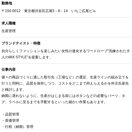
勤務地
〒150-0012 東京都渋谷区広尾5－8－14 いちご広尾ビル
求人職種
生産管理
ブランドテイスト・特徴
自分らしくファッションを楽しみたい女性の進化するワードローブ”洗練された大
人のMIX STYLE”を提案します。
仕事内容
個々の商品づくりに適した取引先（工場など）の選定、生産ラインの組み立てを
行うと同時に、品質を保持しつつ、コストをどこまで抑えらえるかを外注生産先
と検討します。
納期に遅れないように、生産がはじまる前にはボタンなどの必要なパーツ、タ
グ、ラベルに至るまでを手配するといった細かい作業もあります。
・品質管理
・原価管理
・行程（納期）管理