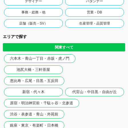
デザイナー
パタンナー
事務・総務・他
営業・DB
店舗（販売・SV）
生産管理・品質管理
エリアで探す
関東すべて
六本木・青山一丁目・赤坂・虎ノ門
池尻大橋・三軒茶屋
恵比寿・広尾・目黒・五反田
新宿・代々木
代官山・中目黒・自由が丘
原宿・明治神宮前・千駄ヶ谷・北参道
渋谷・表参道・青山・外苑前
銀座・東京・有楽町・日本橋