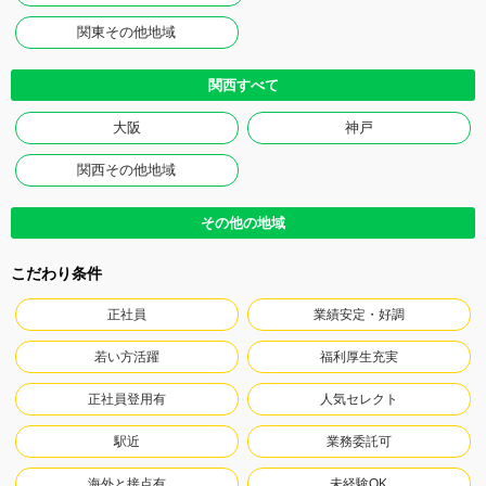
関東その他地域
関西すべて
大阪
神戸
関西その他地域
その他の地域
こだわり条件
正社員
業績安定・好調
若い方活躍
福利厚生充実
正社員登用有
人気セレクト
駅近
業務委託可
海外と接点有
未経験OK