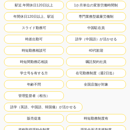
駅近.年間休日120日以上
1か月単位の変形労働時間制
年間休日120日以上、駅近
専門業務型裁量労働制
スライド勤務可
中国駐在員
時差出勤可
語学（中国語）が活かせる
時短勤務相談可
40代歓迎
時短間勤務応相談
嘱託契約社員
学士号を有する方
在宅勤務制度（週2日迄）
年齢不問
全国店舗が対象
管理監督者（相当）
語学（英語、中国語、韓国儀）が活かせる
販売促進
時短勤務制度有
資格取得奨励金制度
奨学金返済支援制度