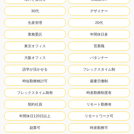
30代
デザイナー
生産管理
20代
業務委託
年間休日多
東京オフィス
営業職
大阪オフィス
パタンナー
語学が活かせる
フレックスタイム制
時短勤務検討可
裁量労働制
フレックスタイム制有
時差勤務制度有
契約社員
リモート勤務有
年間休日120日以上
リモートワーク可
副業可
時差勤務可