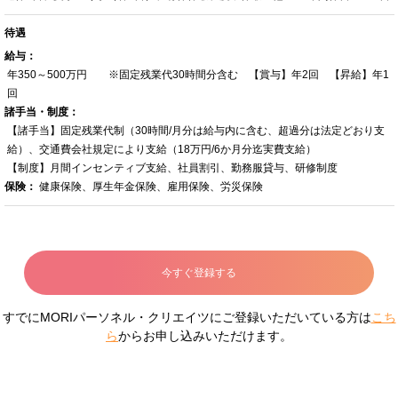
待遇
給与：
年350～500万円 ※固定残業代30時間分含む 【賞与】年2回 【昇給】年1
回
諸手当・制度：
【諸手当】固定残業代制（30時間/月分は給与内に含む、超過分は法定どおり支
給）、交通費会社規定により支給（18万円/6か月分迄実費支給）
【制度】月間インセンティブ支給、社員割引、勤務服貸与、研修制度
保険：
健康保険、厚生年金保険、雇用保険、労災保険
今すぐ登録する
すでにMORIパーソネル・クリエイツにご登録いただいている方は
こち
ら
からお申し込みいただけます。